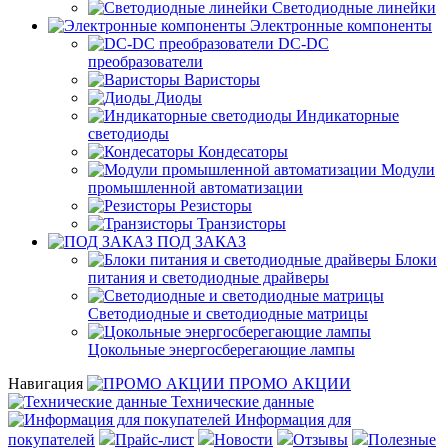
Светодиодные линейки
Электронные компоненты
DC-DC
преобразователи
Варисторы
Диоды
Индикаторные
светодиоды
Кондесаторы
Модули
промышленной автоматизации
Резисторы
Транзисторы
ПОД ЗАКАЗ
Блоки
питания и светодиодные драйверы
Светодиодные и светодиодные матрицы
Цокольные энергосберегающие лампы
Навигация
ПРОМО АКЦИИ
Технические данные
Информация для
покупателей
Прайс-лист
Новости
Отзывы
Полезные