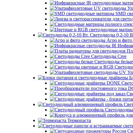
Ул
SMD све
Светодиоды 0,2-10 В
Агро и фито
Инфрак
Пла
Светодиоды Cree
Светодиоды белые
Светоди
Ул
Бл
Свет
Све
Свет
Светодиодны
Термопаста
Св