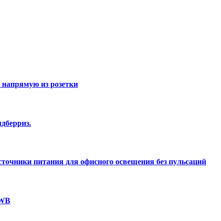
 напрямую из розетки
дберриз.
точники питания для офисного освещения без пульсаций
 WB