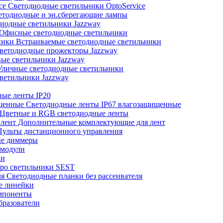
Светодиодные светильники OptoService
тодиодные и эн.сберегающие лампы
иодные светильники Jazzway
Офисные светодиодные светильники
Встраиваемые светодиодные светильники
ветодиодные прожекторы Jazzway
ые светильники Jazzway
личные светодиодные светильники
ветильники Jazzway
ые ленты IP20
Светодиодные ленты IP67 влагозащищенные
Цветные и RGB светодиодные ленты
Дополнительные комплектующие для лент
ульты дистанционного управления
е диммеры
модули
ки
ро светильники SEST
Светодиодные планки без рассеивателя
е линейки
мпоненты
разователи