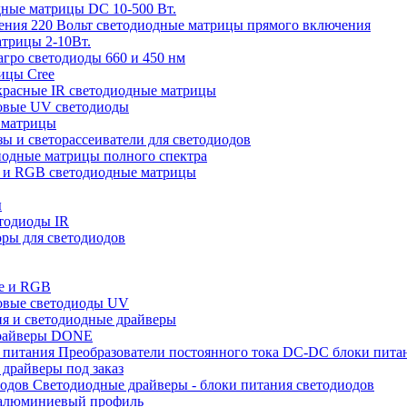
ные матрицы DC 10-500 Вт.
220 Вольт cветодиодные матрицы прямого включения
трицы 2-10Вт.
ро светодиоды 660 и 450 нм
ицы Cree
расные IR светодиодные матрицы
овые UV светодиоды
 матрицы
ы и светорассеиватели для светодиодов
одные матрицы полного спектра
 и RGB светодиодные матрицы
ы
тодиоды IR
ры для светодиодов
е и RGB
овые светодиоды UV
я и светодиодные драйверы
райверы DONE
Преобразователи постоянного тока DC-DC блоки пита
драйверы под заказ
Светодиодные драйверы - блоки питания светодиодов
алюминиевый профиль