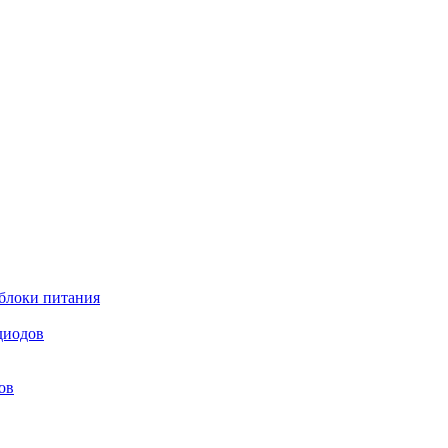
блоки питания
диодов
ов