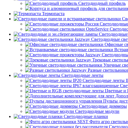
Светодиодный профиль
Термопаста
Све
Светодиодные
Светодио
Светодиодные 
Светодиодные све
Офисные св
Встраи
Светодиодны
Трековые светиль
Уличные све
Разные светильники
Светодиодные ленты
Светодиодные ленты I
Све
Цветные и 
Допол
Пульты дист
Светодиодные диммеры
Светодиодные модули
Светодиодные планки
Фито агро светиль
Светодиод