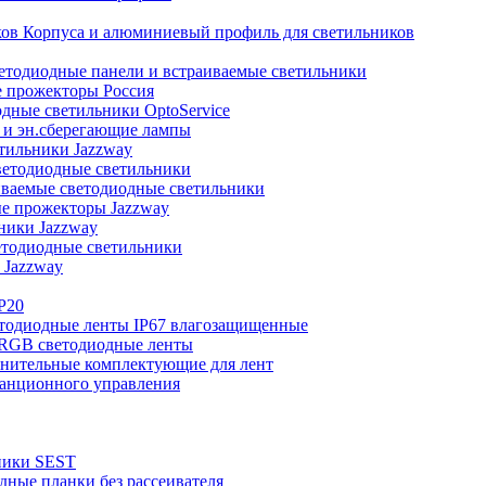
Корпуса и алюминиевый профиль для светильников
тодиодные панели и встраиваемые светильники
 прожекторы Россия
дные светильники OptoService
и эн.сберегающие лампы
тильники Jazzway
етодиодные светильники
ваемые светодиодные светильники
е прожекторы Jazzway
ники Jazzway
тодиодные светильники
 Jazzway
P20
тодиодные ленты IP67 влагозащищенные
RGB светодиодные ленты
нительные комплектующие для лент
анционного управления
ники SEST
ные планки без рассеивателя