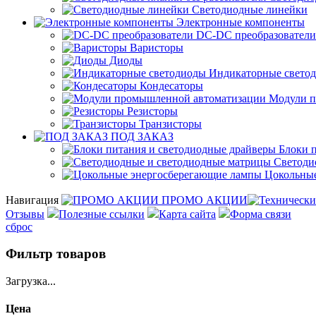
Светодиодные линейки
Электронные компоненты
DC-DC преобразователи
Варисторы
Диоды
Индикаторные свето
Кондесаторы
Модули п
Резисторы
Транзисторы
ПОД ЗАКАЗ
Блоки п
Светоди
Цокольные
Навигация
ПРОМО АКЦИИ
Отзывы
Полезные ссылки
Карта сайта
Форма связи
сброс
Фильтр товаров
Загрузка...
Цена