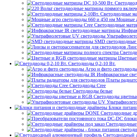
Светодиод
Светодиодные ма
Мощные аг
Светодиодные матр
Инфрак
Ультрафиолет
SMD светодиодные
Линз
Светоди
Цветные
Светодиоды 0,2-10 Вт.
Агро и фито светодиод
Инфракрасные све
Платы радиато
Светодиоды Cree
Светодиоды белые
Светодиоды цветны
Ультрафиолет
Блоки питани
Светодиодные д
Светодиодные 
Светодиодный 