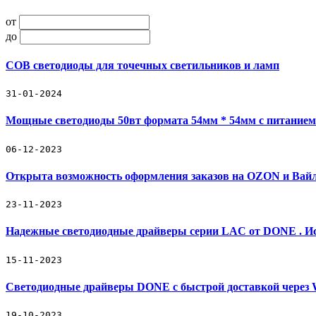
от
до
COB светодиоды для точечных светильников и ламп
31-01-2024
Мощные светодиоды 50вт формата 54мм * 54мм с питанием
06-12-2023
Открыта возможность оформления заказов на OZON и Вайл
23-11-2023
Надежные светодиодные драйверы серии LAC от DONE . Ис
15-11-2023
Светодиодные драйверы DONE с быстрой доставкой через
19-10-2023