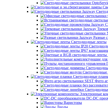
Све
Светод
С
Треков
У
Разные с
Светодиодные ленты
Светодиодн
П
Светодиодны
Светодиодные 
Светодиодные план
Фито аг
Светодиодны
Электронные ко
DC-DC преоб
Варисторы
Диоды