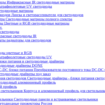
Инфракрасные IR светодиодные матрицы
ьтрафиолетовые UV светодиоды
тодиодные матрицы
Линзы и светорассеиватели для светодиодов
Светодиодные матрицы полного спектра
Цветные и RGB светодиодные матрицы
т.
 светодиоды
расные светодиоды IR
ты радиаторы для светодиодов
оды цветные и RGB
ьтрафиолетовые светодиоды UV
оки питания и светодиодные драйверы
одиодные драйверы DONE
Преобразователи постоянного тока DC-DC 
тодиодные драйверы под заказ
Светодиодные драйверы - блоки питания свето
одиодный алюминиевый профиль
й профиль
Корпуса и алюминиевый профиль для светильник
Светодиодные панели и встраиваемые светильники
етодиодные прожекторы Россия