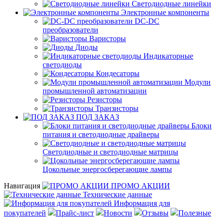
Светодиодные линейки
Электронные компоненты
DC-DC
преобразователи
Варисторы
Диоды
Индикаторные
светодиоды
Кондесаторы
Модули
промышленной автоматизации
Резисторы
Транзисторы
ПОД ЗАКАЗ
Блоки
питания и светодиодные драйверы
Светодиодные и светодиодные матрицы
Цокольные энергосберегающие лампы
Навигация
ПРОМО АКЦИИ
Технические данные
Информация для
покупателей
Прайс-лист
Новости
Отзывы
Полезные