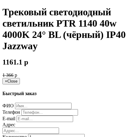
Трековый светодиодный
светильник PTR 1140 40w
4000K 24° BL (чёрный) IP40
Jazzway
1161.1
p
1 366
p
×
Close
Быстрый заказ
ФИО
Телефон
E-mail
Адрес
Количество