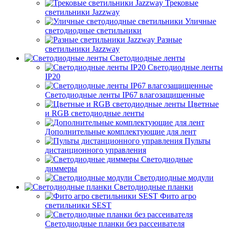
Трековые
светильники Jazzway
Уличные
светодиодные светильники
Разные
светильники Jazzway
Светодиодные ленты
Светодиодные ленты
IP20
Светодиодные ленты IP67 влагозащищенные
Цветные
и RGB светодиодные ленты
Дополнительные комплектующие для лент
Пульты
дистанционного управления
Светодиодные
диммеры
Светодиодные модули
Светодиодные планки
Фито агро
светильники SEST
Светодиодные планки без рассеивателя