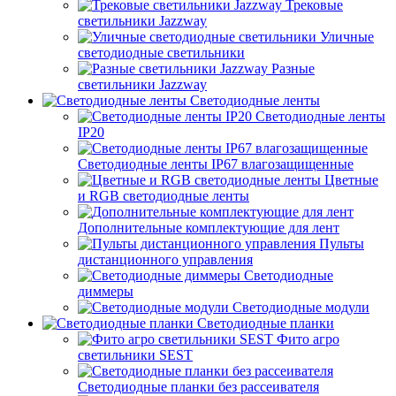
Трековые
светильники Jazzway
Уличные
светодиодные светильники
Разные
светильники Jazzway
Светодиодные ленты
Светодиодные ленты
IP20
Светодиодные ленты IP67 влагозащищенные
Цветные
и RGB светодиодные ленты
Дополнительные комплектующие для лент
Пульты
дистанционного управления
Светодиодные
диммеры
Светодиодные модули
Светодиодные планки
Фито агро
светильники SEST
Светодиодные планки без рассеивателя