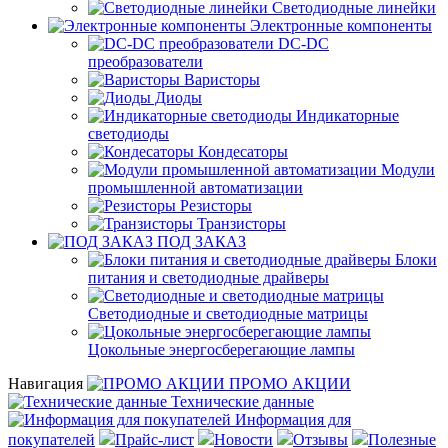
Светодиодные линейки
Электронные компоненты
DC-DC
преобразователи
Варисторы
Диоды
Индикаторные
светодиоды
Кондесаторы
Модули
промышленной автоматизации
Резисторы
Транзисторы
ПОД ЗАКАЗ
Блоки
питания и светодиодные драйверы
Светодиодные и светодиодные матрицы
Цокольные энергосберегающие лампы
Навигация
ПРОМО АКЦИИ
Технические данные
Информация для
покупателей
Прайс-лист
Новости
Отзывы
Полезные