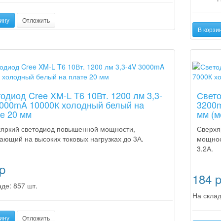
ину
Отложить
В корзи
а
Новинка
одиод Cree XM-L T6 10Вт. 1200 лм 3,3-
Свето
000mA 10000К холодный белый на
3200m
е 20 мм
мм (м
яркий светодиод повышенной мощности,
Сверхя
ающий на высоких токовых нагрузках до 3А.
мощнос
3.2А.
p
184
де: 857 шт.
На склад
ину
Отложить