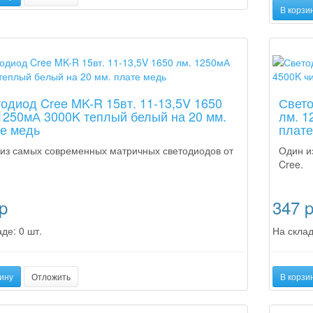
В корзи
а
Новинка
одиод Cree MK-R 15вт. 11-13,5V 1650
Свето
1250мА 3000K теплый белый на 20 мм.
лм. 1
е медь
плате
из самых современных матричных светодиодов от
Один и
Cree.
p
347
де: 0 шт.
На склад
ину
Отложить
В корзи