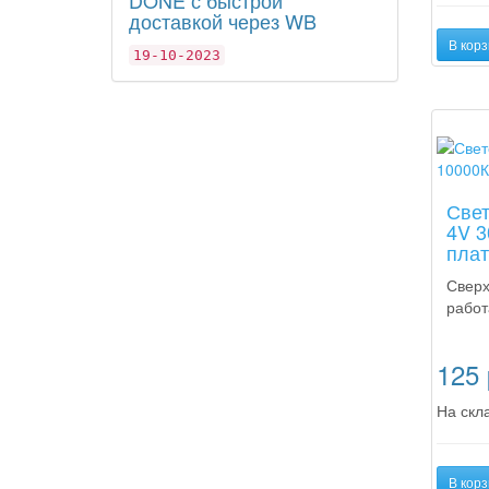
доставкой через WB
В корз
19-10-2023
Новинк
Свет
4V 3
плат
Сверх
работ
125
На скла
В корз