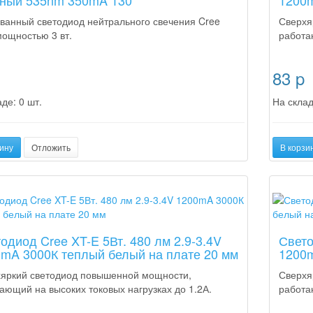
ный 535nm 350mA 130°
1200m
ванный светодиод нейтрального свечения Cree
Сверхя
ощностью 3 вт.
работа
83
p
де: 0 шт.
На склад
ину
Отложить
В корзи
а
Новинка
одиод Cree XT-E 5Вт. 480 лм 2.9-3.4V
Свето
mA 3000К теплый белый на плате 20 мм
1200m
яркий светодиод повышенной мощности,
Сверхя
ающий на высоких токовых нагрузках до 1.2А.
работа