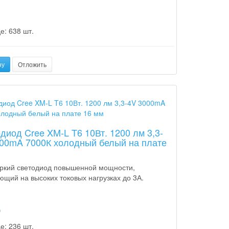
е: 638 шт.
ну
Отложить
диод Cree XM-L T6 10Вт. 1200 лм 3,3-
00mA 7000К холодный белый на плате
м
ркий светодиод повышенной мощности,
ющий на высоких токовых нагрузках до 3А.
p
е: 236 шт.