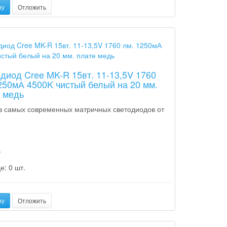
ну
Отложить
диод Cree MK-R 15вт. 11-13,5V 1760
250мА 4500K чистый белый на 20 мм.
 медь
з самых современных матричных светодиодов от
p
е: 0 шт.
ну
Отложить