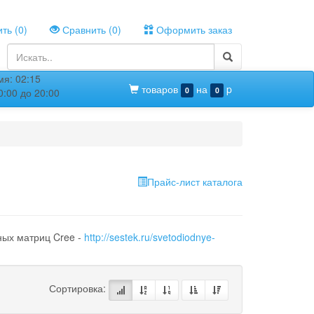
ть (
0
)
Сравнить (
0
)
Оформить заказ
я: 02:15
товаров
на
p
0
0
:00 до 20:00
Прайс-лист каталога
ных матриц Cree -
http://sestek.ru/svetodiodnye-
Сортировка: