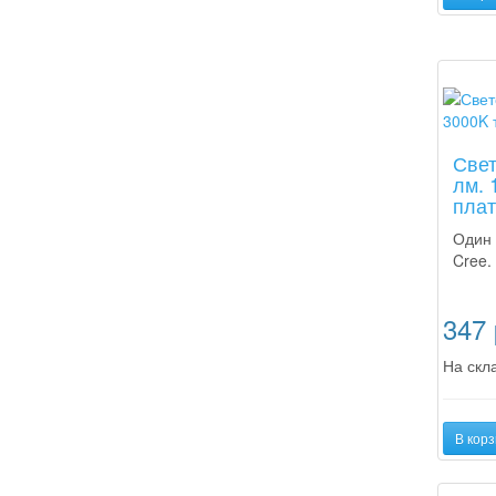
Новинк
Свет
лм. 
плат
Один 
Cree.
347
На скла
В корз