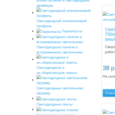
драйверы
Новинк
Светодиодный алюминиевый
профиль
Свет
Термопаста
700m
анал
Сверх
Светодиодные панели и
работ
встраиваемые светильники
38
p
Светодиодные и
эн.сберегающие лампы
На скла
Светодиодные светильники
Jazzway
В корз
Светодиодные ленты
Новинк
Светодиодные планки