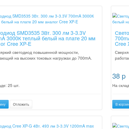
а
Новинка
одиод SMD3535 3Вт. 300 лм 3-3.3V
Свето
A 3000К теплый белый на плате 20 мм
700mA
ог Cree XP-E
Cree 
яркий светодиод повышенной мощности,
Сверхя
ающий на высоких токовых нагрузках до 700mА.
работа
38
p
де: 25 шт.
На склад
ину
Отложить
В корзи
а
Новинка