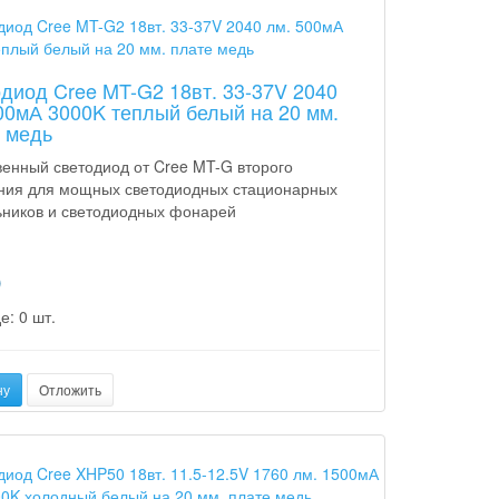
диод Cree MT-G2 18вт. 33-37V 2040
00мА 3000K теплый белый на 20 мм.
 медь
венный светодиод от Cree MT-G второго
ния для мощных светодиодных стационарных
ьников и светодиодных фонарей
p
е: 0 шт.
ну
Отложить