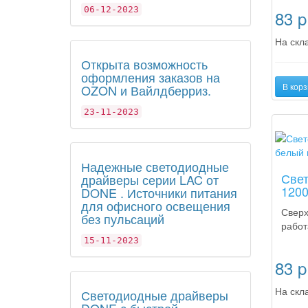
06-12-2023
83
p
На скла
Открыта возможность
оформления заказов на
В корз
OZON и Вайлдберриз.
23-11-2023
Новинк
Надежные светодиодные
Свет
драйверы серии LAC от
1200
DONE . Источники питания
для офисного освещения
Сверх
без пульсаций
работ
15-11-2023
83
p
На скла
Светодиодные драйверы
DONE с быстрой