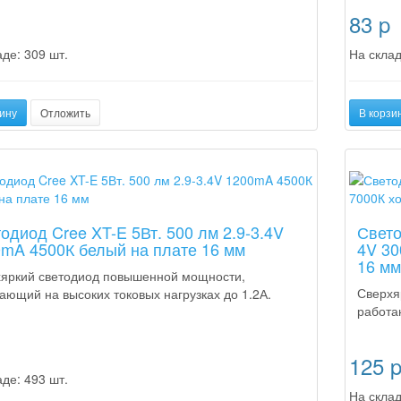
83
p
де: 309 шт.
На склад
ину
Отложить
В корзи
а
Новинка
одиод Cree XT-E 5Вт. 500 лм 2.9-3.4V
Свето
mA 4500К белый на плате 16 мм
4V 30
16 м
яркий светодиод повышенной мощности,
Сверхя
ающий на высоких токовых нагрузках до 1.2А.
работа
125
де: 493 шт.
На склад