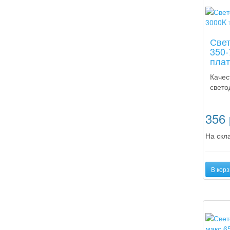
Новинк
Свет
350-
плат
Качес
свето
356
На скла
В корз
Новинк