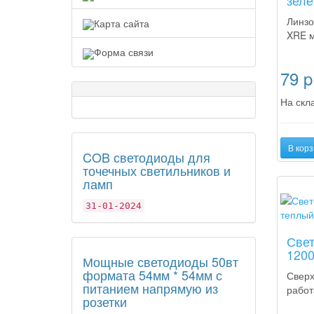
зелё
Линзо
Карта сайта
XRE м
Форма связи
79
p
На скла
В корз
COB светодиоды для
точечных светильников и
ламп
Новинк
31-01-2024
Свет
1200
Мощные светодиоды 50вт
формата 54мм * 54мм с
Сверх
питанием напрямую из
работ
розетки