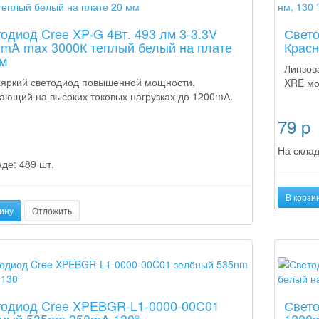
одиод Cree XP-G 4Вт. 493 лм 3-3.3V
Свет
mA max 3000К теплый белый на плате
Красн
м
Линзов
яркий светодиод повышенной мощности,
XRE мо
ающий на высоких токовых нагрузках до 1200mА.
79
p
На склад
де: 489 шт.
В корзи
ину
Отложить
а
Новинка
тодиод Cree XPEBGR-L1-0000-00C01
Свето