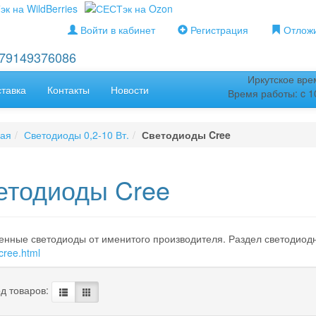
Войти в кабинет
Регистрация
Отложи
+79149376086
Иркутское врем
ставка
Контакты
Новости
Время работы: c 10
ная
Светодиоды 0,2-10 Вт.
Светодиоды Cree
етодиоды Cree
енные светодиоды от именитого производителя. Раздел светодиод
cree.html
д товаров: