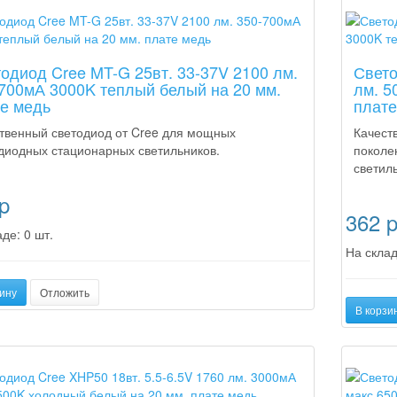
а
Новинка
одиод Cree MT-G 25вт. 33-37V 2100 лм.
Свето
700мА 3000K теплый белый на 20 мм.
лм. 5
е медь
плате
твенный светодиод от Cree для мощных
Качест
диодных стационарных светильников.
поколе
светил
p
362
де: 0 шт.
На склад
ину
Отложить
В корзи
а
Новинка