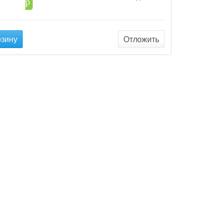
59
p
рзину
Отложить