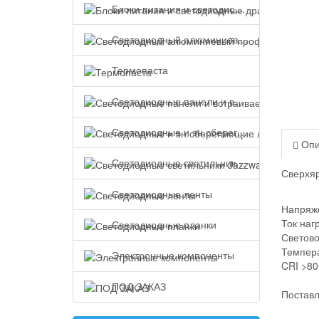
Блоки питания и светодиодные драйверы
Светодиодный алюминиевый профиль
Термопаста
Светодиодные панели и встраиваемые светильники
Светодиодные и эн.сберегающие лампы
Опи
Светодиодные светильники Jazzway
Сверхяр
Светодиодные ленты
Напряже
Ток наг
Светодиодные планки
Светово
Темпера
Электронные компоненты
CRI >80
ПОД ЗАКАЗ
Поставл