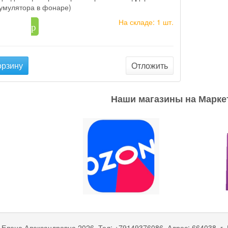
кумулятора в фонаре)
На складе: 1 шт.
91
p
орзину
Отложить
Наши магазины на Марке
 Елена Александровна
2026, Тел:
+79149376086
,
Адрес:
664038, г.