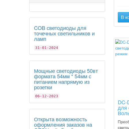
В к
COB светодиоды для
точечных светильников и
ламп
31-01-2024
Мощные светодиоды 50вт
формата 54мм * 54мм с
питанием напрямую из
розетки
06-12-2023
DC-D
для 
Воль
Открыта возможность
Преоб
оформления заказов на
свето