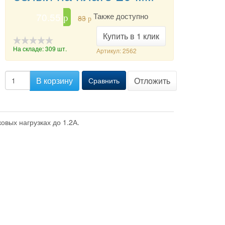
70.55
Также доступно
p
83
p
Купить в 1 клик
На складе: 309 шт.
Артикул: 2562
-->
В корзину
Отложить
Сравнить
вых нагрузках до 1.2А.