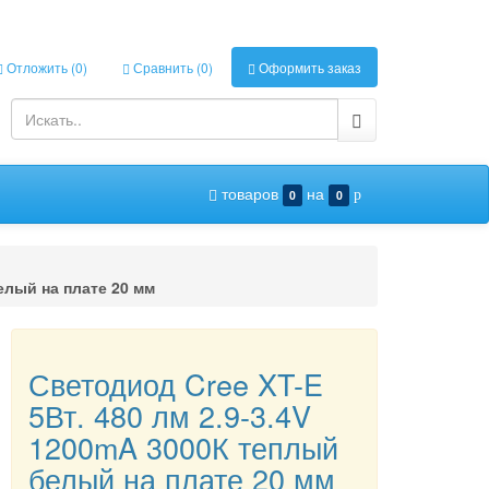
Отложить (
0
)
Сравнить (
0
)
Оформить заказ
товаров
на
0
0
p
елый на плате 20 мм
Светодиод Cree XT-E
5Вт. 480 лм 2.9-3.4V
1200mA 3000К теплый
белый на плате 20 мм