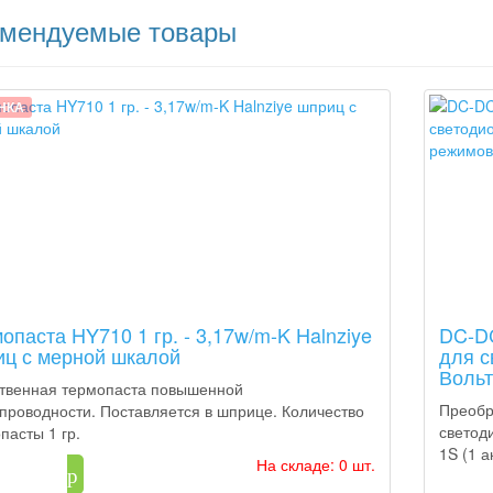
омендуемые товары
НКА
опаста HY710 1 гр. - 3,17w/m-K Halnziye
DC-DC
ц с мерной шкалой
для с
Вольт
твенная термопаста повышенной
Преобр
проводности. Поставляется в шприце. Количество
светод
пасты 1 гр.
1S (1 
На складе: 0 шт.
40
p