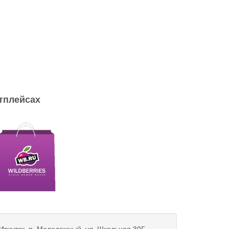
тплейсах
 Иркутск, п. Молодежный, ул. Школьная 30Г