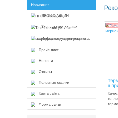
Навигация
Рек
ПРОМО АКЦИИ
НОВИ
Технические данные
Информация для покупателей
Прайс-лист
Новости
Отзывы
Терм
Полезные ссылки
шпри
Карта сайта
Качес
тепло
термо
Форма связи