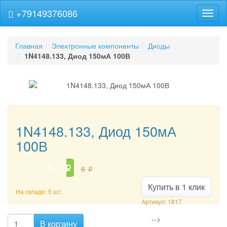
+79149376086
Навиг
Главная
Электронные компоненты
Диоды
1N4148.133, Диод 150мА 100В
1N4148.133, Диод 150мА
100В
5.1
6
p
p
Купить в 1 клик
На складе: 5 шт.
Артикул: 1817
-->
В корзину