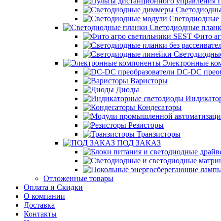
П
Светодиодны
Светодиодные 
Светодиодные план
Фито аг
Светодиодны
Электронные ко
DC-DC преоб
Варисторы
Диоды
Индикатор
Кондесаторы
Резисторы
Транзисторы
ПОД ЗАКАЗ
Отложенные товары
Оплата и Скидки
О компании
Доставка
Контакты