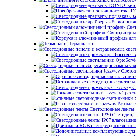
Свет
Све
Свет
Светодиодны
Термопаста
Св
Све
Светод
С
Треков
У
Разные с
Светодиодные ленты
Светодиодн