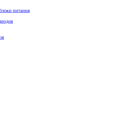
блоки питания
диодов
ов