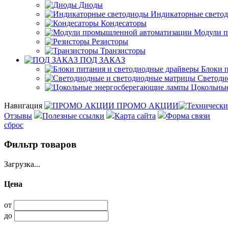
Диоды
Индикаторные свето
Кондесаторы
Модули п
Резисторы
Транзисторы
ПОД ЗАКАЗ
Блоки п
Светоди
Цокольные
Навигация
ПРОМО АКЦИИ
Отзывы
Полезные ссылки
Карта сайта
Форма связи
сброс
Фильтр товаров
Загрузка...
Цена
от
до