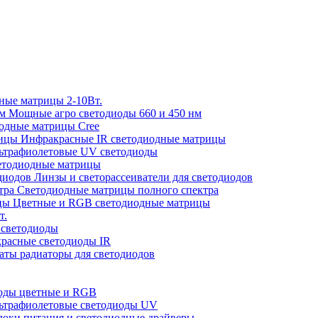
ые матрицы 2-10Вт.
Мощные агро светодиоды 660 и 450 нм
одные матрицы Cree
Инфракрасные IR светодиодные матрицы
ьтрафиолетовые UV светодиоды
тодиодные матрицы
Линзы и светорассеиватели для светодиодов
Светодиодные матрицы полного спектра
Цветные и RGB светодиодные матрицы
т.
 светодиоды
расные светодиоды IR
ты радиаторы для светодиодов
оды цветные и RGB
ьтрафиолетовые светодиоды UV
оки питания и светодиодные драйверы