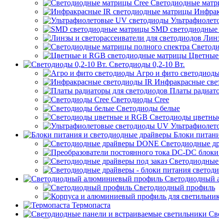
Светодиодные матр
Инфрак
Ультрафиолет
SMD светодиодные
Линз
Светоди
Цветные
Светодиоды 0,2-10 Вт.
Агро и фито светодиод
Инфракрасные све
Платы радиато
Светодиоды Cree
Светодиоды белые
Светодиоды цветны
Ультрафиолет
Блоки питани
Светодиодные д
Светодиодные 
Светодиодный 
Светодиодный профиль
Термопаста
Све