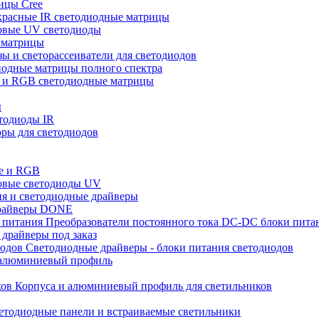
ицы Cree
расные IR светодиодные матрицы
овые UV светодиоды
 матрицы
ы и светорассеиватели для светодиодов
одные матрицы полного спектра
 и RGB светодиодные матрицы
ы
тодиоды IR
ры для светодиодов
е и RGB
овые светодиоды UV
я и светодиодные драйверы
райверы DONE
Преобразователи постоянного тока DC-DC блоки пита
драйверы под заказ
Светодиодные драйверы - блоки питания светодиодов
алюминиевый профиль
Корпуса и алюминиевый профиль для светильников
тодиодные панели и встраиваемые светильники