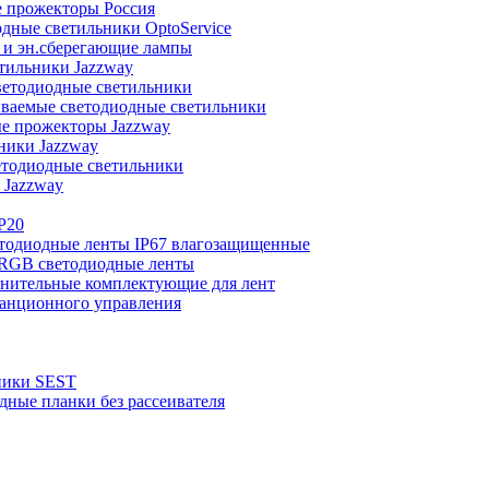
 прожекторы Россия
дные светильники OptoService
и эн.сберегающие лампы
тильники Jazzway
етодиодные светильники
ваемые светодиодные светильники
е прожекторы Jazzway
ники Jazzway
тодиодные светильники
 Jazzway
P20
тодиодные ленты IP67 влагозащищенные
RGB светодиодные ленты
нительные комплектующие для лент
анционного управления
ники SEST
ные планки без рассеивателя