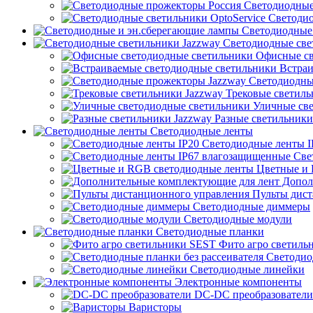
Светодиодные
Светодио
Светодиодные 
Светодиодные све
Офисные св
Встраи
Светодиодны
Трековые светиль
Уличные све
Разные светильники
Светодиодные ленты
Светодиодные ленты I
Све
Цветные и 
Допол
Пульты дист
Светодиодные диммеры
Светодиодные модули
Светодиодные планки
Фито агро светиль
Светодиод
Светодиодные линейки
Электронные компоненты
DC-DC преобразователи
Варисторы