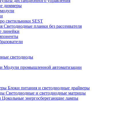
ульты дистанционного управления
е диммеры
модули
ки
ро светильники SEST
Светодиодные планки без рассеивателя
е линейки
мпоненты
разователи
ные светодиоды
Модули промышленной автоматизации
Блоки питания и светодиодные драйверы
Светодиодные и светодиодные матрицы
Цокольные энергосберегающие лампы