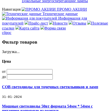
Цокольные энергосберегающие лампы
Навигация
ПРОМО АКЦИИ
Технические данные
Информация для
покупателей
Прайс-лист
Новости
Отзывы
Полезные
ссылки
Карта сайта
Форма связи
сброс
Фильтр товаров
Загрузка...
Цена
от
до
COB светодиоды для точечных светильников и ламп
31-01-2024
Мощные светодиоды 50вт формата 54мм * 54мм с
питанием напрямую из розетки