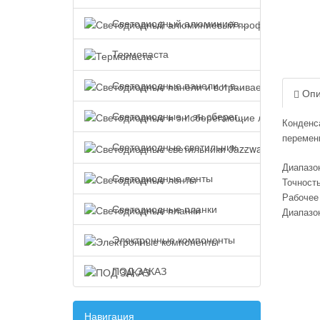
Светодиодный алюминиевый профиль
Термопаста
Светодиодные панели и встраиваемые светильники
Опи
Светодиодные и эн.сберегающие лампы
Конденс
переменн
Светодиодные светильники Jazzway
Диапазо
Светодиодные ленты
Точност
Рабочее
Светодиодные планки
Диапазо
Электронные компоненты
ПОД ЗАКАЗ
Навигация