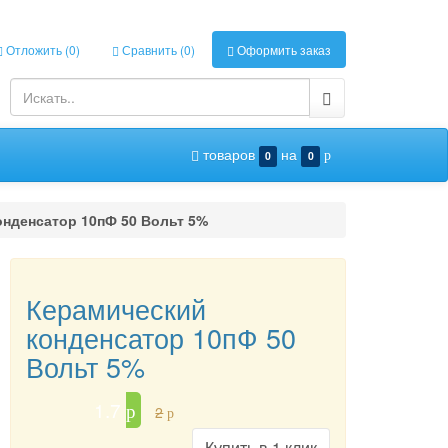
Отложить (
0
)
Сравнить (
0
)
Оформить заказ
товаров
на
0
0
p
онденсатор 10пФ 50 Вольт 5%
Керамический
конденсатор 10пФ 50
Вольт 5%
1.7
p
2
p
Купить в 1 клик