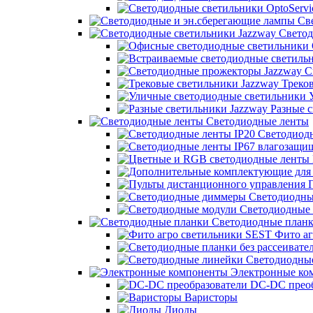
Све
Светод
С
Треков
У
Разные с
Светодиодные ленты
Светодиодн
П
Светодиодны
Светодиодные 
Светодиодные план
Фито аг
Светодиодны
Электронные ко
DC-DC преоб
Варисторы
Диоды