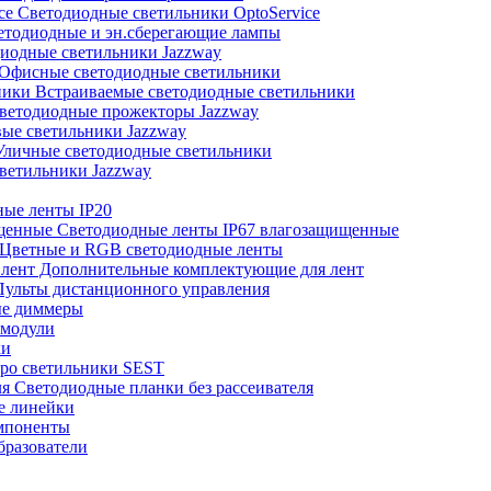
Светодиодные светильники OptoService
тодиодные и эн.сберегающие лампы
иодные светильники Jazzway
Офисные светодиодные светильники
Встраиваемые светодиодные светильники
ветодиодные прожекторы Jazzway
ые светильники Jazzway
личные светодиодные светильники
ветильники Jazzway
ые ленты IP20
Светодиодные ленты IP67 влагозащищенные
Цветные и RGB светодиодные ленты
Дополнительные комплектующие для лент
ульты дистанционного управления
е диммеры
модули
ки
ро светильники SEST
Светодиодные планки без рассеивателя
е линейки
мпоненты
разователи