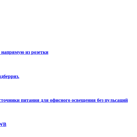
 напрямую из розетки
дберриз.
точники питания для офисного освещения без пульсаций
 WB