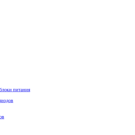
блоки питания
диодов
ов