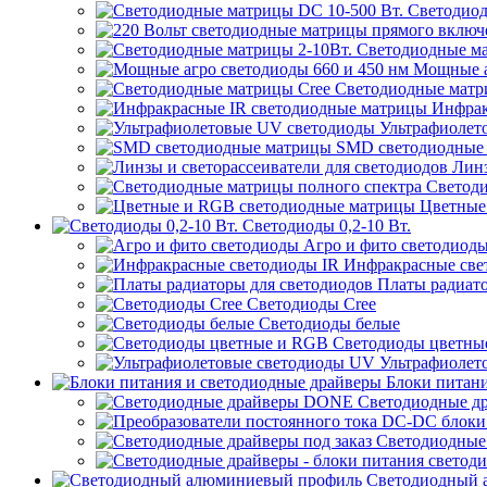
Светодиод
Светодиодные ма
Мощные аг
Светодиодные матр
Инфрак
Ультрафиолет
SMD светодиодные
Линз
Светоди
Цветные
Светодиоды 0,2-10 Вт.
Агро и фито светодиод
Инфракрасные све
Платы радиато
Светодиоды Cree
Светодиоды белые
Светодиоды цветны
Ультрафиолет
Блоки питани
Светодиодные д
Светодиодные 
Светодиодный 