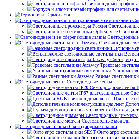
Светодиодный профиль
Термопаста
Све
Светодиодные
Светодио
Светодиодные 
Светодиодные све
Офисные св
Встраи
Светодиодны
Трековые светиль
Уличные све
Разные светильники
Светодиодные ленты
Светодиодные ленты I
Све
Цветные и 
Допол
Пульты дист
Светодиодные диммеры
Светодиодные модули
Светодиодные планки
Фито агро светиль
Светодиод