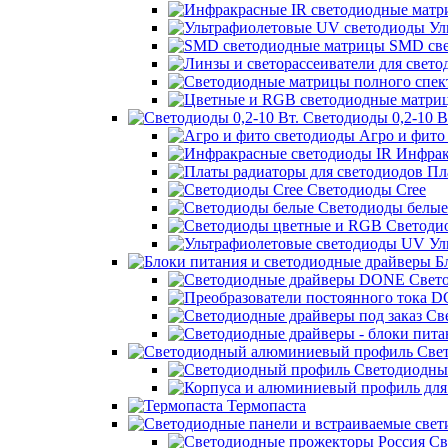
Ул
SMD све
Светодиоды 0,2-10 В
Агро и фито
Инфрак
Пла
Светодиоды Cree
Светодиоды белые
Светоди
Ул
Бл
Свет
Све
Свет
Светодиодны
Термопаста
Св