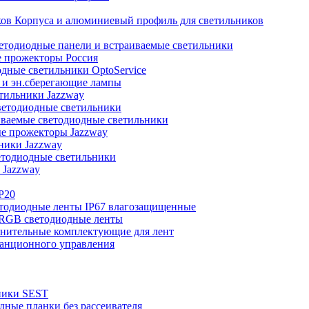
Корпуса и алюминиевый профиль для светильников
тодиодные панели и встраиваемые светильники
 прожекторы Россия
дные светильники OptoService
и эн.сберегающие лампы
тильники Jazzway
етодиодные светильники
ваемые светодиодные светильники
е прожекторы Jazzway
ники Jazzway
тодиодные светильники
 Jazzway
P20
тодиодные ленты IP67 влагозащищенные
RGB светодиодные ленты
нительные комплектующие для лент
анционного управления
ники SEST
ные планки без рассеивателя