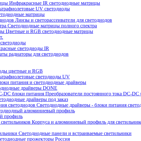
Инфракрасные IR светодиодные матрицы
ьтрафиолетовые UV светодиоды
тодиодные матрицы
Линзы и светорассеиватели для светодиодов
Светодиодные матрицы полного спектра
Цветные и RGB светодиодные матрицы
т.
 светодиоды
расные светодиоды IR
ты радиаторы для светодиодов
оды цветные и RGB
ьтрафиолетовые светодиоды UV
оки питания и светодиодные драйверы
одиодные драйверы DONE
Преобразователи постоянного тока DC-DC 
тодиодные драйверы под заказ
Светодиодные драйверы - блоки питания свето
одиодный алюминиевый профиль
й профиль
Корпуса и алюминиевый профиль для светильник
Светодиодные панели и встраиваемые светильники
етодиодные прожекторы Россия