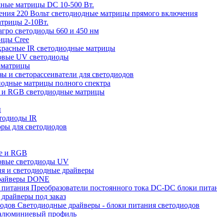
ные матрицы DC 10-500 Вт.
220 Вольт cветодиодные матрицы прямого включения
трицы 2-10Вт.
ро светодиоды 660 и 450 нм
ицы Cree
расные IR светодиодные матрицы
овые UV светодиоды
 матрицы
ы и светорассеиватели для светодиодов
одные матрицы полного спектра
 и RGB светодиодные матрицы
ы
тодиоды IR
ры для светодиодов
е и RGB
овые светодиоды UV
я и светодиодные драйверы
райверы DONE
Преобразователи постоянного тока DC-DC блоки пита
драйверы под заказ
Светодиодные драйверы - блоки питания светодиодов
алюминиевый профиль