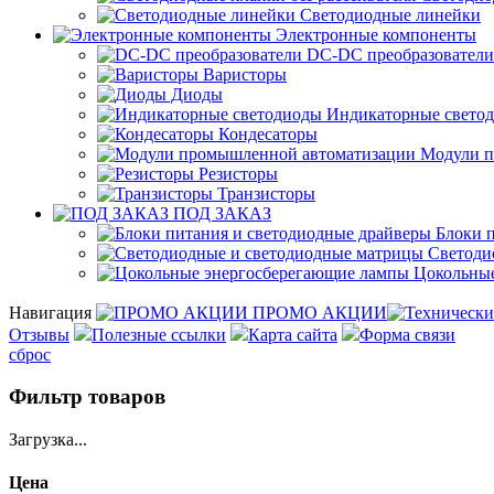
Светодиодные линейки
Электронные компоненты
DC-DC преобразователи
Варисторы
Диоды
Индикаторные свето
Кондесаторы
Модули п
Резисторы
Транзисторы
ПОД ЗАКАЗ
Блоки п
Светоди
Цокольные
Навигация
ПРОМО АКЦИИ
Отзывы
Полезные ссылки
Карта сайта
Форма связи
сброс
Фильтр товаров
Загрузка...
Цена