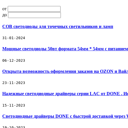
от
до
COB светодиоды для точечных светильников и ламп
31-01-2024
Мощные светодиоды 50вт формата 54мм * 54мм с питанием
06-12-2023
Открыта возможность оформления заказов на OZON и Вайл
23-11-2023
Надежные светодиодные драйверы серии LAC от DONE . Ис
15-11-2023
Светодиодные драйверы DONE с быстрой доставкой через
19-10-2023