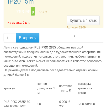
IP20 -5m
753.95
p
887
p
Купить в 1 клик
На складе: 0 шт.
Артикул: 2209
-->
В корзину
Лента светодиодная
PLS PRO 2835
обладает высокой
светоотдачей и предназначена для художественного оформления
помещений, подсветки потолков, стен, лестниц, мебели, витрин и
иных объектов. Также может использоваться в качестве основного
освещения помещений.
Не рекомендуется подключать последовательно отрезки общей
длиной более 5 м.
кол-во
размеры/
цветовая
артикул
диодов на 1
кратность
темп., K
м
резки
PLS PRO 2835/ 60-
6 000–6
60
5 000х8/100
24V 6000K IP20
200