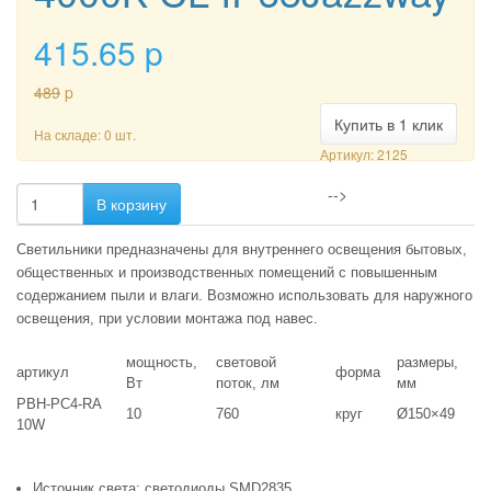
415.65
p
489
p
Купить в 1 клик
На складе: 0 шт.
Артикул: 2125
-->
В корзину
Светильники предназначены для внутреннего освещения бытовых,
общественных и производственных помещений с повышенным
содержанием пыли и влаги. Возможно использовать для наружного
освещения, при условии монтажа под навес.
мощность,
световой
размеры,
артикул
форма
Вт
поток, лм
мм
PBH-PC4-RA
10
760
круг
Ø150×49
10W
Источник света: светодиоды SMD2835