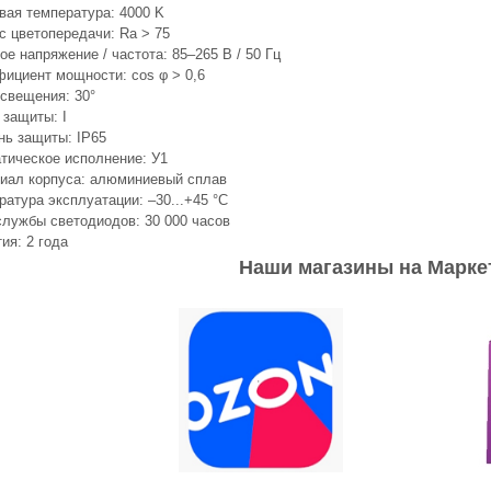
вая температура: 4000 K
с цветопередачи: Ra > 75
е напряжение / частота: 85–265 В / 50 Гц
ициент мощности: cos φ > 0,6
освещения: 30°
 защиты: I
нь защиты: IP65
тическое исполнение: У1
иал корпуса: алюминиевый сплав
ратура эксплуатации: –30...+45 °С
службы светодиодов: 30 000 часов
ия: 2 года
Наши магазины на Марке