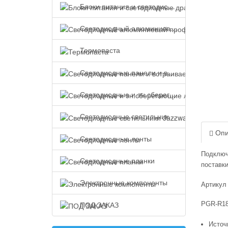
Блоки питания и светодиодные драйверы
Светодиодный алюминиевый профиль
Термопаста
Светодиодные панели и встраиваемые светильники
Светодиодные и эн.сберегающие лампы
Светодиодные светильники Jazzway
Опи
Светодиодные ленты
Подключ
Светодиодные планки
поставки
Электронные компоненты
Артикул
ПОД ЗАКАЗ
PGR-R1
Источ