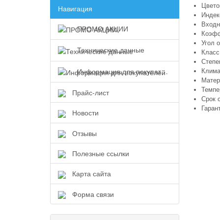
Цвето
Навигация
Индек
Входно
ПРОМО АКЦИИ
Коэфф
Угол 
Технические данные
Класс
Степе
Информация для покупателей
Клима
Матер
Темпе
Прайс-лист
Срок 
Гарант
Новости
Отзывы
Полезные ссылки
Карта сайта
Форма связи