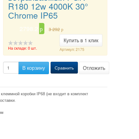
R180 12w 4000K 30°
Сhrome IP65
2798.2
p
3 292
p
Купить в 1 клик
На складе: 0 шт.
Артикул: 2175
-->
В корзину
Отложить
Сравнить
леммной коробки IP68 (не входит в комплект
оставки.
мм