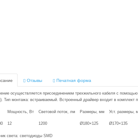
сание
Отзывы
Печатная форма
ение осуществляется присоединением трехжильного кабеля с помощью к
). Тип монтажа: встраиваемый. Встроенный драйвер входит в комплект п
Мощность, Вт
Световой поток, лм
Размеры, мм
Уст. размеры, 
80
12
1200
Ø180×125
Ø170×135
ник света: светодиоды SMD