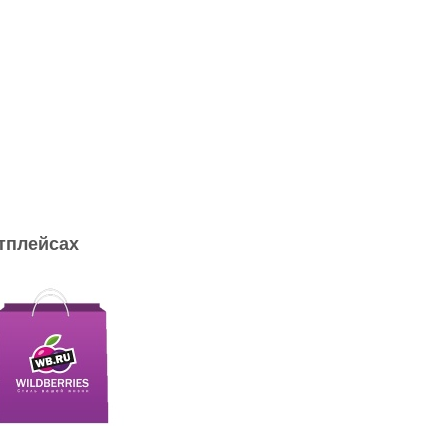
тплейсах