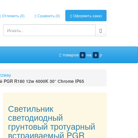
Отложить (
0
)
Сравнить (
0
)
Оформить заказ
товаров
на
0
0
p
zzway
PGR R180 12w 4000K 30° Сhrome IP65
Светильник
светодиодный
грунтовый тротуарный
встраиваемый PGR