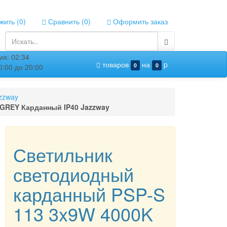
ить (
0
)
Сравнить (
0
)
Оформить заказ
я: 02:34
товаров
на
p
0
0
:00 до 20:00
zzway
 GREY Карданный IP40 Jazzway
Светильник
светодиодный
карданный PSP-S
113 3x9W 4000K