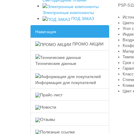
PSP-S11
Электронные компоненты
Источ
ПОД ЗАКАЗ
Цвето
Угол 
Навигация
Индек
Входно
ПРОМО АКЦИИ
Коэфф
Матер
Темпе
Технические данные
Срок 
Гарант
Класс
Степе
Информация для покупателей
Клима
Цвет 
Прайс-лист
Новости
Отзывы
Полезные ссылки