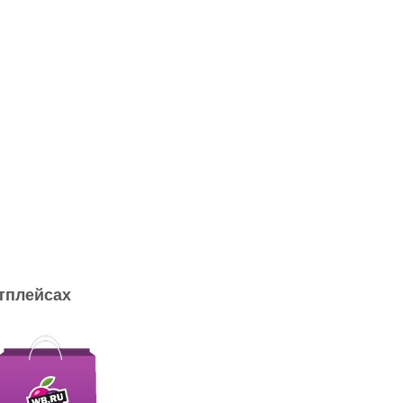
тплейсах