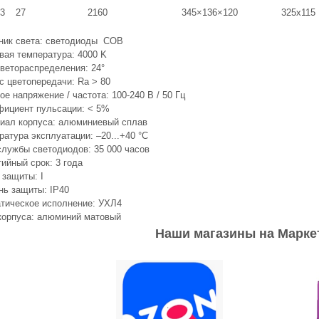
3
27
2160
345×136×120
325х115
ник света: светодиоды COB
вая температура: 4000 K
светораспределения: 24°
с цветопередачи: Ra > 80
е напряжение / частота: 100-240 В / 50 Гц
ициент пульсации: < 5%
иал корпуса: алюминиевый сплав
ратура эксплуатации: –20...+40 °C
службы светодиодов: 35 000 часов
ийный срок: 3 года
 защиты: I
нь защиты: IP40
тическое исполнение: УХЛ4
корпуса: алюминий матовый
Наши магазины на Марке