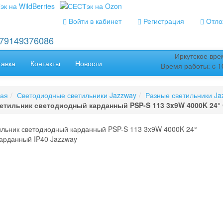
Войти в кабинет
Регистрация
Отлож
+79149376086
Иркутское врем
тавка
Контакты
Новости
Время работы: c 10
ная
Светодиодные светильники Jazzway
Разные светильники Ja
етильник светодиодный карданный PSP-S 113 3x9W 4000K 24°