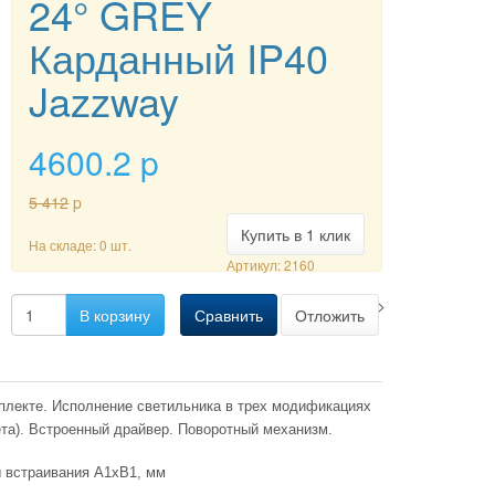
24° GREY
Карданный IP40
Jazzway
4600.2
p
5 412
p
Купить в 1 клик
На складе: 0 шт.
Артикул: 2160
-->
В корзину
Сравнить
Отложить
плекте. Исполнение светильника в трех модификациях
ета). Встроенный драйвер. Поворотный механизм.
 встраивания А1хВ1, мм