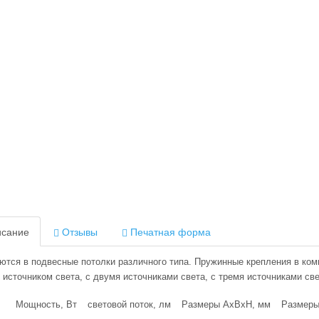
сание
Отзывы
Печатная форма
ются в подвесные потолки различного типа. Пружинные крепления в ком
 источником света, с двумя источниками света, с тремя источниками св
Мощность, Вт
световой поток, лм
Размеры АхВхН, мм
Размеры