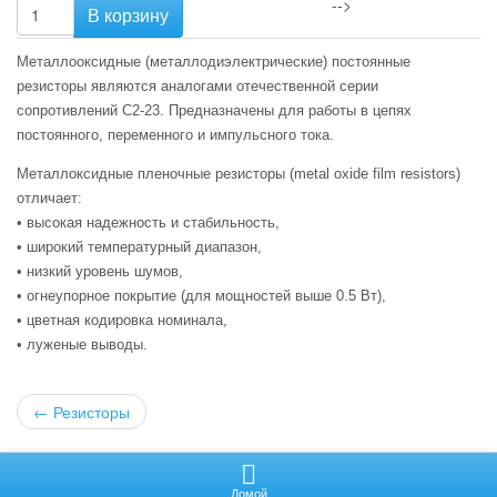
-->
В корзину
Металлооксидные (металлодиэлектрические) постоянные
резисторы являются аналогами отечественной серии
сопротивлений С2-23. Предназначены для работы в цепях
постоянного, переменного и импульсного тока.
Металлоксидные пленочные резисторы (metal oxide film resistors)
отличает:
• высокая надежность и стабильность,
• широкий температурный диапазон,
• низкий уровень шумов,
• огнеупорное покрытие (для мощностей выше 0.5 Вт),
• цветная кодировка номинала,
• луженые выводы.
←
Резисторы
Не нашли то, что хотели? Отправьте запрос.
Домой