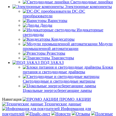
Светодиодные линейки
Электронные компоненты
DC-DC
преобразователи
Варисторы
Диоды
Индикаторные
светодиоды
Кондесаторы
Модули
промышленной автоматизации
Резисторы
Транзисторы
ПОД ЗАКАЗ
Блоки
питания и светодиодные драйверы
Светодиодные и светодиодные матрицы
Цокольные энергосберегающие лампы
Навигация
ПРОМО АКЦИИ
Технические данные
Информация для
покупателей
Прайс-лист
Новости
Отзывы
Полезные