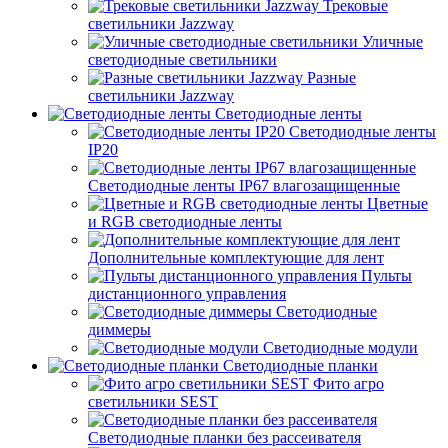
Трековые
светильники Jazzway
Уличные
светодиодные светильники
Разные
светильники Jazzway
Светодиодные ленты
Светодиодные ленты
IP20
Светодиодные ленты IP67 влагозащищенные
Цветные
и RGB светодиодные ленты
Дополнительные комплектующие для лент
Пульты
дистанционного управления
Светодиодные
диммеры
Светодиодные модули
Светодиодные планки
Фито агро
светильники SEST
Светодиодные планки без рассеивателя