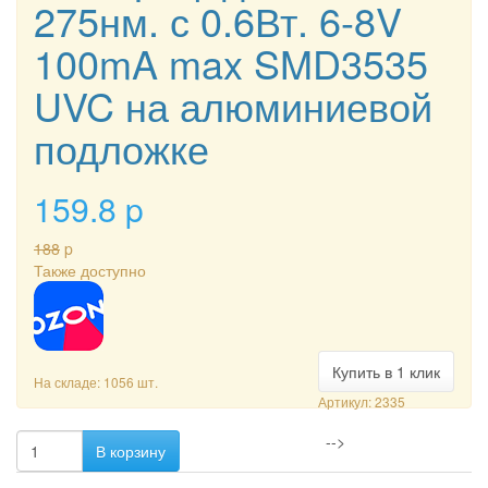
275нм. с 0.6Вт. 6-8V
100mA max SMD3535
UVC на алюминиевой
подложке
159.8
p
188
p
Также доступно
Купить в 1 клик
На складе: 1056 шт.
Артикул: 2335
-->
В корзину