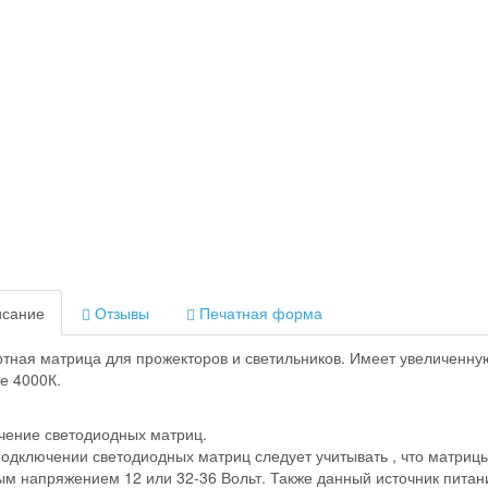
сание
Отзывы
Печатная форма
тная матрица для прожекторов и светильников. Имеет увеличенну
е 4000К.
чение светодиодных матриц.
подключении светодиодных матриц следует учитывать , что матрицы
м напряжением 12 или 32-36 Вольт. Также данный источник питан