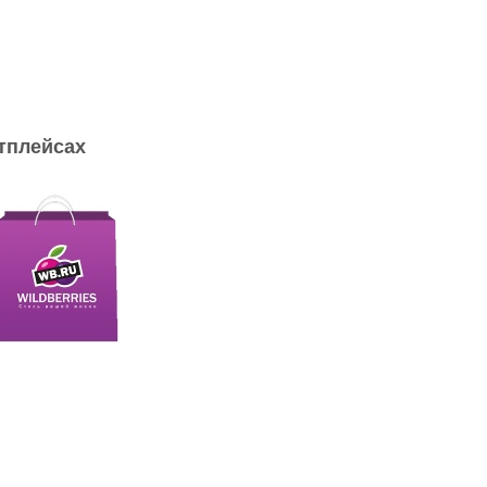
тплейсах