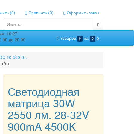
ить (
0
)
Сравнить (
0
)
Оформить заказ
я: 10:27
товаров
на
p
0
0
:00 до 20:00
C 10-500 Вт.
anAn
Светодиодная
матрица 30W
2550 лм. 28-32V
900mA 4500K