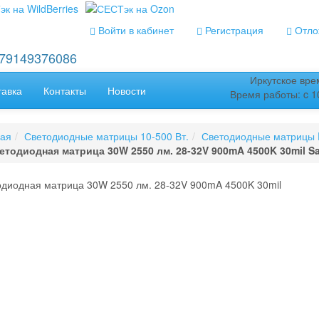
Войти в кабинет
Регистрация
Отлож
+79149376086
Иркутское врем
тавка
Контакты
Новости
Время работы: c 10
ная
Светодиодные матрицы 10-500 Вт.
Светодиодные матрицы D
етодиодная матрица 30W 2550 лм. 28-32V 900mA 4500K 30mil S