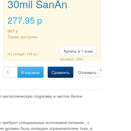
30mil SanAn
277.95
p
327
p
Также доступно
Купить в 1 клик
На складе: 149 шт.
Артикул: 1594
-->
В корзину
Сравнить
Отложить
ю металлическую подложку и чистое белое
 требуют специальных источников питания , с
ия должен быть оснащен ограничителем тока, в