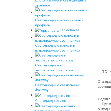
драйверы
Светодиодный алюминиевый
профиль
Термопаста
Светодиодные панели и
встраиваемые светильники
Светодиодные и
эн.сберегающие лампы
Опи
Стандар
Светодиодные светильники
свечени
Jazzway
Подклю
Светодиодные ленты
1. При 
выходны
Светодиодные планки