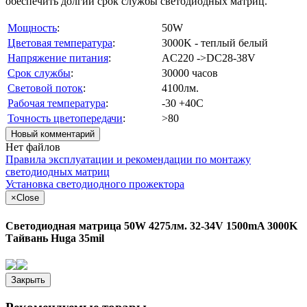
обеспечить долгий срок службы светодиодных матриц.
Мощность
:
50W
Цветовая температура
:
3000K - теплый белый
Напряжение питания
:
AC220 ->DC28-38V
Срок службы
:
30000 часов
Световой поток
:
4100лм.
Рабочая температура
:
-30 +40С
Точность цветопередачи
:
>80
Новый комментарий
Нет файлов
Правила эксплуатации и рекомендации по монтажу
светодиодных матриц
Установка светодиодного прожектора
×
Close
Светодиодная матрица 50W 4275лм. 32-34V 1500mA 3000K
Тайвань Huga 35mil
Закрыть