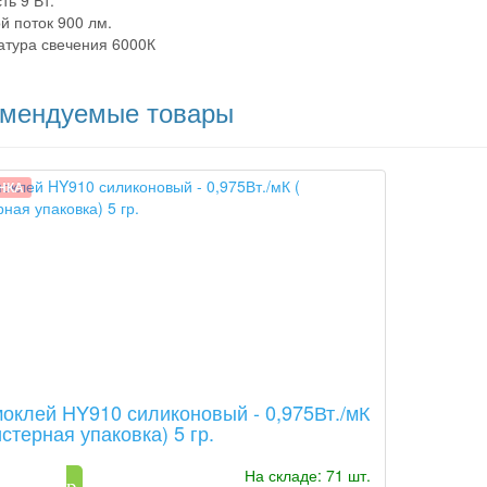
ь 9 Вт.
й поток 900 лм.
тура свечения 6000К
омендуемые товары
НКА
оклей HY910 силиконовый - 0,975Вт./мК
истерная упаковка) 5 гр.
На складе: 71 шт.
129
p