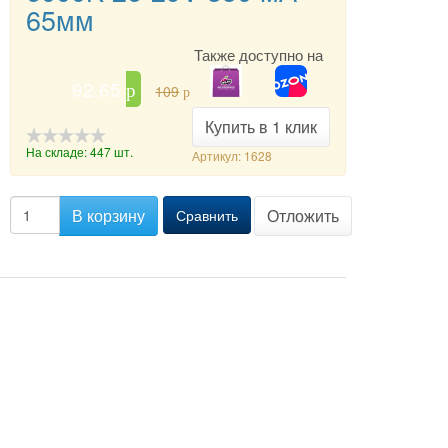
65мм
Также доступно на
92.65
p
109
p
Купить в 1 клик
На складе: 447 шт.
Артикул: 1628
-->
В корзину
Отложить
Сравнить