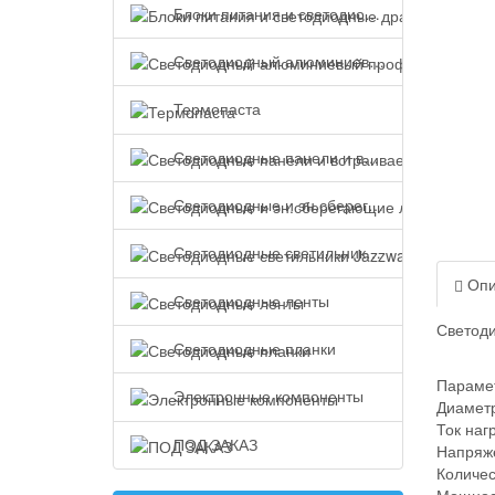
Блоки питания и светодиодные драйверы
Светодиодный алюминиевый профиль
Термопаста
Светодиодные панели и встраиваемые светильники
Светодиодные и эн.сберегающие лампы
Светодиодные светильники Jazzway
Опи
Светодиодные ленты
Светоди
Светодиодные планки
Параме
Электронные компоненты
Диаметр
Ток наг
ПОД ЗАКАЗ
Напряже
Количес