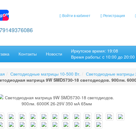
Войти в кабинет
Регистрация
+79149376086
Иркутское время: 19:08
тавка
Контакты
Новости
Время работы: c 10:00 до 20:00
ная
Светодиодные матрицы 10-500 Вт.
Светодиодные матрицы 
етодиодная матрица 9W SMD5730-18 светодиодов. 900лм. 6000