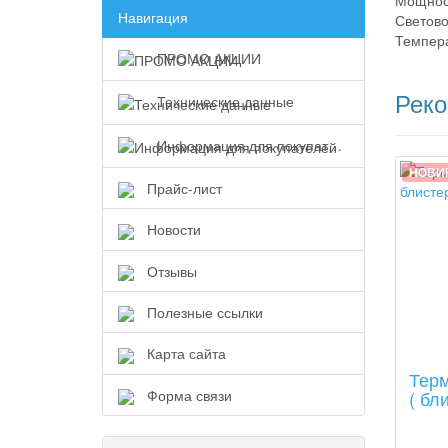
Мощност
Навигация
Светово
Темпера
ПРОМО АКЦИИ
Рек
Технические данные
Информация для покупателей
НОВИ
Прайс-лист
Новости
Отзывы
Полезные ссылки
Карта сайта
Терм
Форма связи
( бл