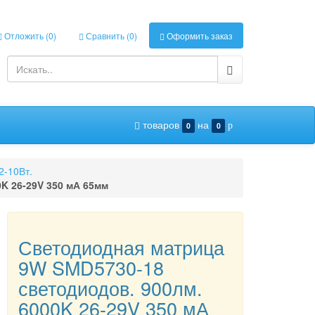
Отложить (
0
)
Сравнить (
0
)
Оформить заказ
товаров
на
0
0
p
2-10Вт.
K 26-29V 350 мА 65мм
Светодиодная матрица
9W SMD5730-18
светодиодов. 900лм.
6000K 26-29V 350 мА