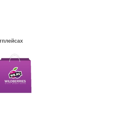
тплейсах