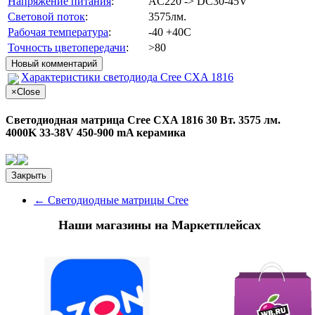
Напряжение питания
:
AC220 -> DC30-45V
Световой поток
:
3575лм.
Рабочая температура
:
-40 +40С
Точность цветопередачи
:
>80
Новый комментарий
Характеристики светодиода Cree CXA 1816
×
Close
Светодиодная матрица Cree CXA 1816 30 Вт. 3575 лм.
4000K 33-38V 450-900 mA керамика
Закрыть
←
Светодиодные матрицы Cree
Наши магазины на Маркетплейсах