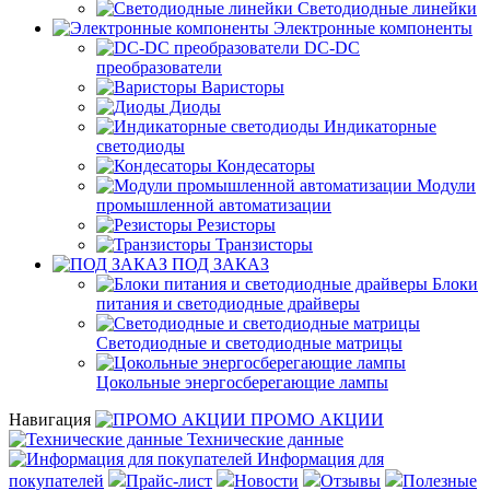
Светодиодные линейки
Электронные компоненты
DC-DC
преобразователи
Варисторы
Диоды
Индикаторные
светодиоды
Кондесаторы
Модули
промышленной автоматизации
Резисторы
Транзисторы
ПОД ЗАКАЗ
Блоки
питания и светодиодные драйверы
Светодиодные и светодиодные матрицы
Цокольные энергосберегающие лампы
Навигация
ПРОМО АКЦИИ
Технические данные
Информация для
покупателей
Прайс-лист
Новости
Отзывы
Полезные