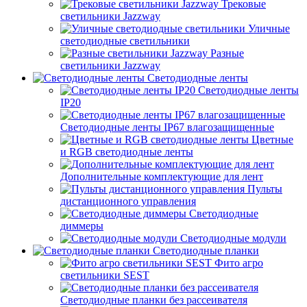
Трековые
светильники Jazzway
Уличные
светодиодные светильники
Разные
светильники Jazzway
Светодиодные ленты
Светодиодные ленты
IP20
Светодиодные ленты IP67 влагозащищенные
Цветные
и RGB светодиодные ленты
Дополнительные комплектующие для лент
Пульты
дистанционного управления
Светодиодные
диммеры
Светодиодные модули
Светодиодные планки
Фито агро
светильники SEST
Светодиодные планки без рассеивателя