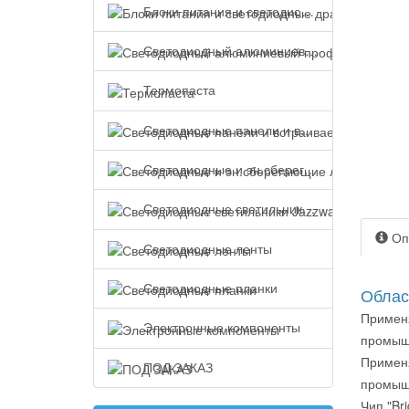
Блоки питания и светодиодные драйверы
Светодиодный алюминиевый профиль
Термопаста
Светодиодные панели и встраиваемые светильники
Светодиодные и эн.сберегающие лампы
Светодиодные светильники Jazzway
Оп
Светодиодные ленты
Светодиодные планки
Облас
Применя
Электронные компоненты
промышл
Применя
ПОД ЗАКАЗ
промышл
Чип "Br