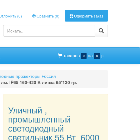
тложить (
0
)
Сравнить (
0
)
Оформить заказ
товаров
на
0
0
p
0
иодные прожекторы Россия
. IP65 160-420 В линза 65*130 гр.
Уличный ,
промышленный
светодиодный
светильник 55 Вт. 6000