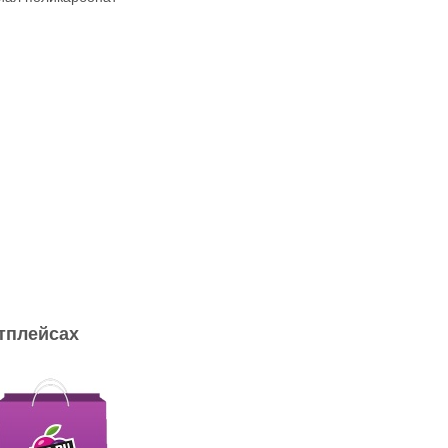
тплейсах