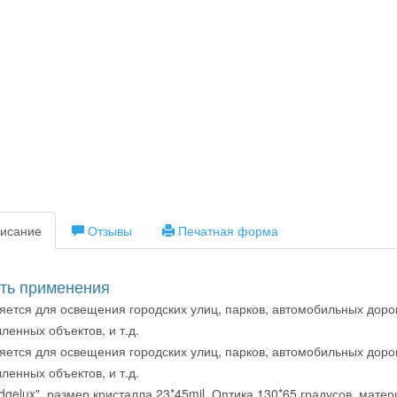
исание
Отзывы
Печатная форма
ть применения
ется для освещения городских улиц, парков, автомобильных дорог
енных объектов, и т.д.
ется для освещения городских улиц, парков, автомобильных дорог
енных объектов, и т.д.
idgelux", размер кристалла 23*45mil. Оптика 130*65 градусов, мате