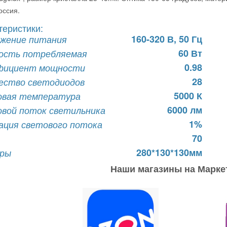
оссия.
теристики:
160-320 В, 50 Гц
жение питания
60 Вт
ость потребляемая
0.98
фициент мощности
28
ество светодиодов
5000 К
вая температура
6000 лм
вой поток светильника
1%
ация светового потока
70
280*130*130мм
еры
Наши магазины на Марке