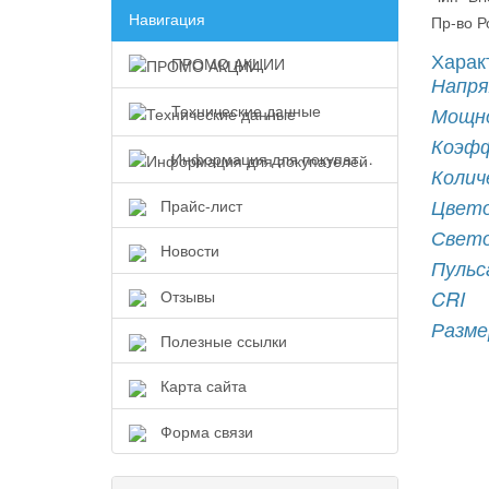
Навигация
Пр-во Р
Харак
ПРОМО АКЦИИ
Напря
Технические данные
Мощн
Коэф
Информация для покупателей
Колич
Цвето
Прайс-лист
Свето
Новости
Пульс
Отзывы
CRI
Разм
Полезные ссылки
Карта сайта
Форма связи