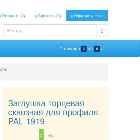
Отложить (
0
)
Сравнить (
0
)
Оформить заказ
товаров
на
0
0
p
иль
Заглушка торцевая
сквозная для профиля
PAL 1919
6.8
p
8
p