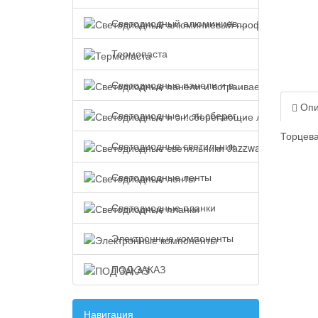
Светодиодный алюминиевый профиль
Термопаста
Светодиодные панели и встраиваемые светильники
Опи
Светодиодные и эн.сберегающие лампы
Торцева
Светодиодные светильники Jazzway
Светодиодные ленты
Светодиодные планки
Электронные компоненты
ПОД ЗАКАЗ
Навигация