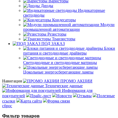
Варисторы
Диоды
Индикаторные
светодиоды
Кондесаторы
Модули
промышленной автоматизации
Резисторы
Транзисторы
ПОД ЗАКАЗ
Блоки
питания и светодиодные драйверы
Светодиодные и светодиодные матрицы
Цокольные энергосберегающие лампы
Навигация
ПРОМО АКЦИИ
Технические данные
Информация для
покупателей
Прайс-лист
Новости
Отзывы
Полезные
ссылки
Карта сайта
Форма связи
сброс
Фильтр товаров