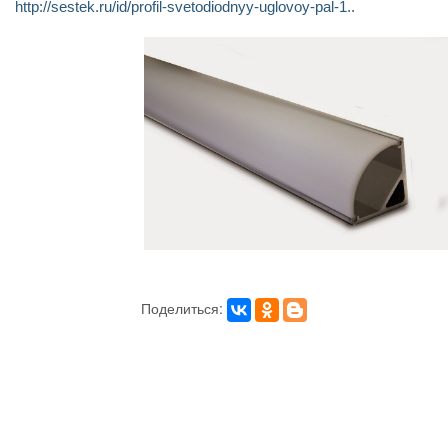
http://sestek.ru/id/profil-svetodiodnyy-uglovoy-pal-1..
Поделиться: