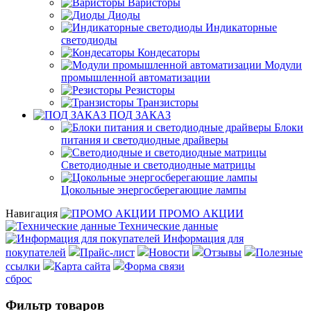
Варисторы
Диоды
Индикаторные
светодиоды
Кондесаторы
Модули
промышленной автоматизации
Резисторы
Транзисторы
ПОД ЗАКАЗ
Блоки
питания и светодиодные драйверы
Светодиодные и светодиодные матрицы
Цокольные энергосберегающие лампы
Навигация
ПРОМО АКЦИИ
Технические данные
Информация для
покупателей
Прайс-лист
Новости
Отзывы
Полезные
ссылки
Карта сайта
Форма связи
сброс
Фильтр товаров