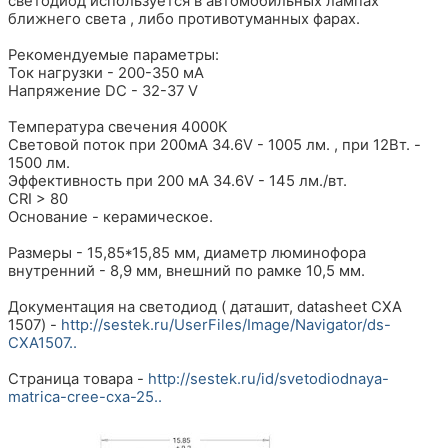
светодиод используется в автомобильных лампах
ближнего света , либо противотуманных фарах.
Рекомендуемые параметры:
Ток нагрузки - 200-350 мА
Напряжение DC - 32-37 V
Температура свечения 4000К
Световой поток при 200мА 34.6V - 1005 лм. , при 12Вт. -
1500 лм.
Эффективность при 200 мА 34.6V - 145 лм./вт.
CRI > 80
Основание - керамическое.
Размеры - 15,85*15,85 мм, диаметр люминофора
внутренний - 8,9 мм, внешний по рамке 10,5 мм.
Документация на светодиод ( даташит, datasheet CXA
1507) -
http://sestek.ru/UserFiles/Image/Navigator/ds-
CXA1507..
Страница товара -
http://sestek.ru/id/svetodiodnaya-
matrica-cree-cxa-25..