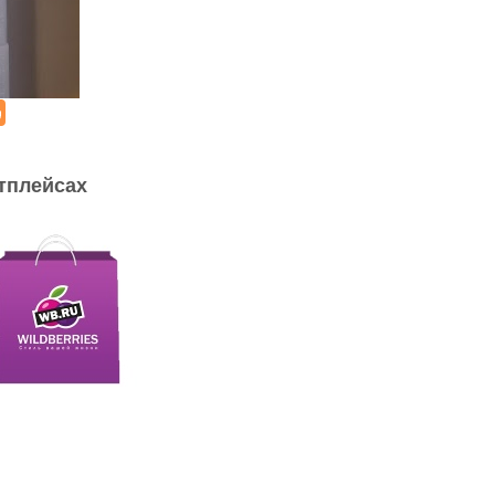
тплейсах