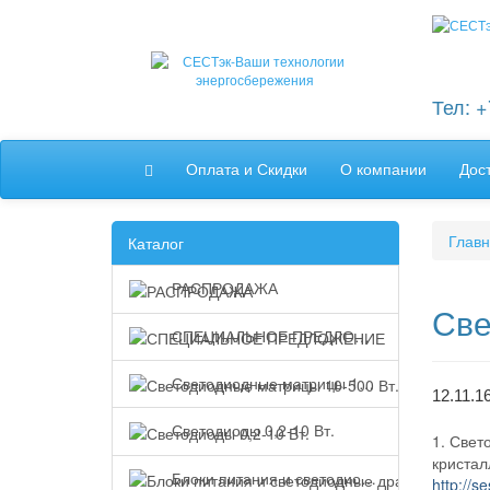
Тел: 
Оплата и Скидки
О компании
Дос
Глав
Каталог
РАСПРОДАЖА
Све
СПЕЦИАЛЬНОЕ ПРЕДЛОЖЕНИЕ
Светодиодные матрицы 10-500 Вт.
12.11.1
Светодиоды 0,2-10 Вт.
1. Свет
кристал
Блоки питания и светодиодные драйверы
http://s