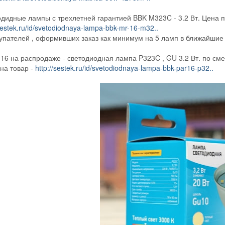
одидные лампы с трехлетней гарантией BBK M323C - 3.2 Вт. Цена п
/sestek.ru/id/svetodiodnaya-lampa-bbk-mr-16-m32..
упателей , оформивших заказ как минимум на 5 ламп в ближайшие 7
.16 на распродаже - светодиодная лампа P323C , GU 3.2 Вт. по сме
на товар -
http://sestek.ru/id/svetodiodnaya-lampa-bbk-par16-p32..