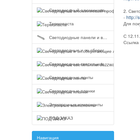
Светодиодный алюминиевый профиль
2. Свет
-
http:/
Термопаста
Для пок
С 12.11
Светодиодные панели и встраиваемые светильники
Ссылка 
Светодиодные и эн.сберегающие лампы
Светодиодные светильники Jazzway
Светодиодные ленты
Светодиодные планки
Электронные компоненты
ПОД ЗАКАЗ
Навигация