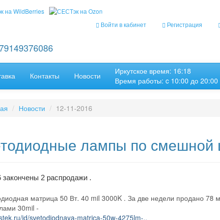
Войти в кабинет
Регистрация
+79149376086
Иркутское время: 16:18
тавка
Контакты
Новости
Время работы: c 10:00 до 20:00
ная
Новости
12-11-2016
тодиодные лампы по смешной ц
6 закончены 2 распродажи .
одиодная матрица 50 Вт. 40 mil 3000K . За две недели продано 78 
лами 30mil -
estek.ru/id/svetodiodnaya-matrica-50w-4275lm-..