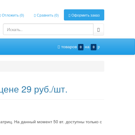
Отложить (
0
)
Сравнить (
0
)
Оформить заказ
товаров
на
0
0
p
ене 29 руб./шт.
матриц. На данный момент 50 вт. доступны только с