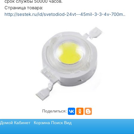
срок службы 50000 часов.
Страница товара:
http://sestek.ru/id/svetodiod-24vt--45mil-3-3-4v-700m..
Поделиться:
Домой
Кабинет
Корзина
Поиск
Вид
Не нашли то, что хотели? Отправьте запрос.