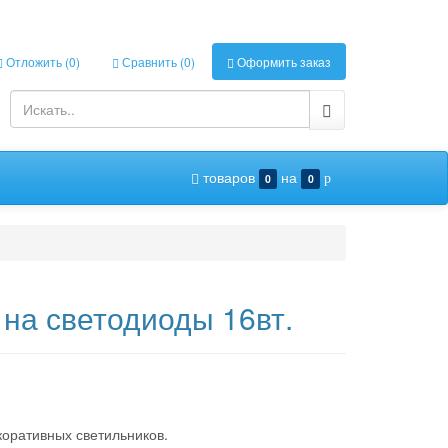
Отложить (
0
)
Сравнить (
0
)
Оформить заказ
товаров
на
0
0
p
на светодиоды 16вт.
коративных светильников.