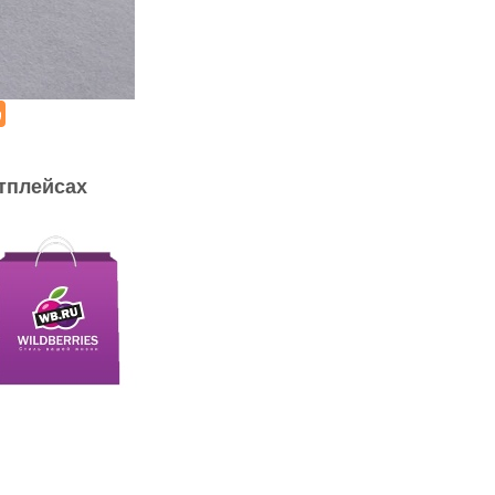
тплейсах