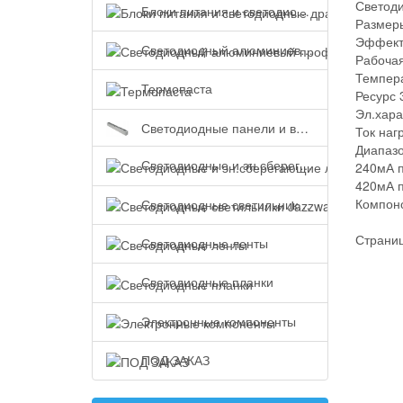
Светоди
Блоки питания и светодиодные драйверы
Размеры
Эффекти
Светодиодный алюминиевый профиль
Рабочая
Темпера
Термопаста
Ресурс 
Эл.хара
Светодиодные панели и встраиваемые светильники
Ток наг
Диапазо
Светодиодные и эн.сберегающие лампы
240мА п
420мА п
Компоно
Светодиодные светильники Jazzway
Страниц
Светодиодные ленты
Светодиодные планки
Электронные компоненты
ПОД ЗАКАЗ