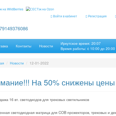
Войти в кабинет
Регистрация
+79149376086
Иркутское время: 20:07
тавка
Контакты
Новости
Время работы: c 10:00 до 20:00
ная
Новости
12-01-2022
мание!!! На 50% снижены цены 
ажа 16 вт. светодиодов для трековых светильников
енная светодиодная матрица для COB прожекторов, трековых и де