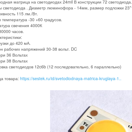
одная матрица на светодиодах 24mil В конструкции 72 светодиода.
 светодиода . Диаметр люминофора - 14мм, размер подложки 23*
вность 115 лм./Вт.
 температура -30 +60 градусов.
тура свечения 4000К
30000 часов.
ктеристики:
рузки до 420 мА.
н рабочих напряжений 30-38 вольт. DC
ри 36 Вольтах
ри 38 Вольтах
вка светодиодов 12c6b (12 последовательно, 6 параллельно)
а товара:
https://sestek.ru/id/svetodiodnaya-matrica-kruglaya-1..