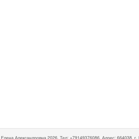
 Елена Александровна
2026, Тел:
+79149376086
,
Адрес:
664038, г.