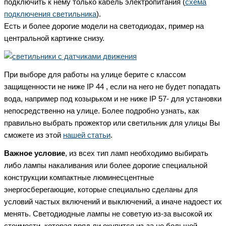
подключить к нему только кабель электропитания (
схема
подключения светильника
).
Есть и более дорогие модели на светодиодах, пример на
центральной картинке снизу.
При выборе для работы на улице берите с классом
защищенности не ниже IP 44 , если на него не будет попадать
вода, например под козырьком и не ниже IP 57- для установки
непосредственно на улице. Более подробно узнать, как
правильно выбрать прожектор или светильник для улицы Вы
сможете из этой
нашей статьи
.
Важное условие
, из всех тип ламп необходимо выбирать
либо лампы накаливания или более дорогие специальной
конструкции компактные люминесцентные
энергосберегающие, которые специально сделаны для
условий частых включений и выключений, а иначе надоест их
менять. Светодиодные лампы не советую из-за высокой их
стоимости, которая вряд ли окупится из-за не большой