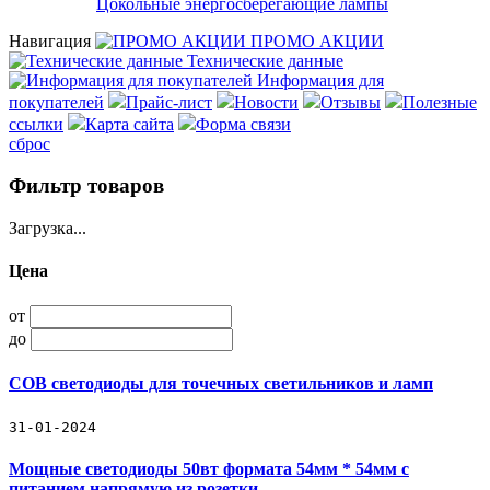
Цокольные энергосберегающие лампы
Навигация
ПРОМО АКЦИИ
Технические данные
Информация для
покупателей
Прайс-лист
Новости
Отзывы
Полезные
ссылки
Карта сайта
Форма связи
сброс
Фильтр товаров
Загрузка...
Цена
от
до
COB светодиоды для точечных светильников и ламп
31-01-2024
Мощные светодиоды 50вт формата 54мм * 54мм с
питанием напрямую из розетки