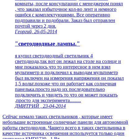
комнаты, после консультации с менеджером понял
, что заказал избыточное кол-во лент и немного
ошибся с комплектующими. Все оперативно
подправили и подобрали. Заказ был отправлен
почтой через 2 дня.
Георгий, 26-05-2014
"светодиодные лампы."
я купил светодиодный светильник 4
светодиода,так вот он лежал на столе на солнце и
мне показалось что то интересное в нем взял
мультиметр и подключил к выводам мультиметр
был включен на измерения напряжения он показал
1,5 вольт.похоже что он работает как солнечная
панелька.просто надо их последовательно
подключить и увидеть то что он может показать
,просто для эксперимента.........
ДМИТРИЙ , 23-04-2014
Сейчас немало таких светильников , которые имеет
небольшие встроенные солнечные панели для автономной
работы светодиодов. Чащего всего в таких светильника в
качестве источника освещения используется только один
светодиод SMD5730 - 1 Вт.