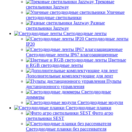
Трековые
светильники Jazzway
Уличные
светодиодные светильники
Разные
светильники Jazzway
Светодиодные ленты
Светодиодные ленты
IP20
Светодиодные ленты IP67 влагозащищенные
Цветные
и RGB светодиодные ленты
Дополнительные комплектующие для лент
Пульты
дистанционного управления
Светодиодные
диммеры
Светодиодные модули
Светодиодные планки
Фито агро
светильники SEST
Светодиодные планки без рассеивателя