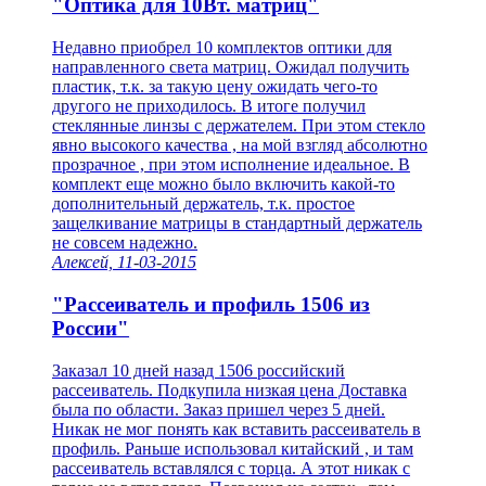
"Оптика для 10Вт. матриц"
Недавно приобрел 10 комплектов оптики для
направленного света матриц. Ожидал получить
пластик, т.к. за такую цену ожидать чего-то
другого не приходилось. В итоге получил
стеклянные линзы с держателем. При этом стекло
явно высокого качества , на мой взгляд абсолютно
прозрачное , при этом исполнение идеальное. В
комплект еще можно было включить какой-то
дополнительный держатель, т.к. простое
защелкивание матрицы в стандартный держатель
не совсем надежно.
Алексей, 11-03-2015
"Рассеиватель и профиль 1506 из
России"
Заказал 10 дней назад 1506 российский
рассеиватель. Подкупила низкая цена Доставка
была по области. Заказ пришел через 5 дней.
Никак не мог понять как вставить рассеиватель в
профиль. Раньше использовал китайский , и там
рассеиватель вставлялся с торца. А этот никак с