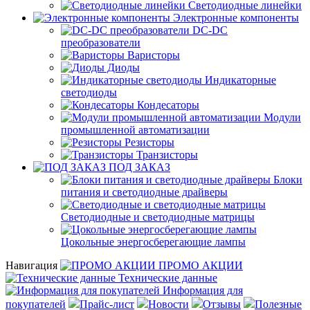
Светодиодные линейки
Электронные компоненты
DC-DC
преобразователи
Варисторы
Диоды
Индикаторные
светодиоды
Кондесаторы
Модули
промышленной автоматизации
Резисторы
Транзисторы
ПОД ЗАКАЗ
Блоки
питания и светодиодные драйверы
Светодиодные и светодиодные матрицы
Цокольные энергосберегающие лампы
Навигация
ПРОМО АКЦИИ
Технические данные
Информация для
покупателей
Прайс-лист
Новости
Отзывы
Полезные