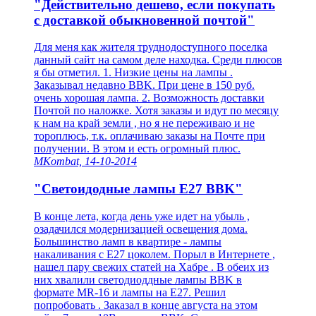
"Действительно дешево, если покупать
с доставкой обыкновенной почтой"
Для меня как жителя труднодоступного поселка
данный сайт на самом деле находка. Среди плюсов
я бы отметил. 1. Низкие цены на лампы .
Заказывал недавно BBK. При цене в 150 руб.
очень хорошая лампа. 2. Возможность доставки
Почтой по наложке. Хотя заказы и идут по месяцу
к нам на край земли , но я не переживаю и не
тороплюсь, т.к. оплачиваю заказы на Почте при
получении. В этом и есть огромный плюс.
MKombat, 14-10-2014
"Светоидодные лампы E27 BBK"
В конце лета, когда день уже идет на убыль ,
озадачился модернизацией освещения дома.
Большинство ламп в квартире - лампы
накаливания с E27 цоколем. Порыл в Интернете ,
нашел пару свежих статей на Хабре . В обеих из
них хвалили светодиоддные лампы BBK в
формате MR-16 и лампы на E27. Решил
попробовать . Заказал в конце августа на этом