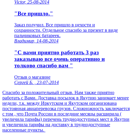
Victor, 25-08-2014
"Все пришло."
Заказ получил. Все пришло в цехости и
сохранности. Отдельное спасибо за презент в виде
пальчиковых батареек.
Владимир, 14-08-2014
"С вами приятно работать 3 раз
заказываю все очень оперативно и
толково спасибо вам "
Отзыв о магазине
Сергей Б. , 23-07-2014
Спасибо за положительный отзыв. Нам также приятно
работать с Вами. Доставка посылок в Якутию занимает менее
недели, т.к. между Иркутском и Якутском организована
постоянная авиаперевозка грузов. Сложножность заключается
с том , что Почта России в последние месяцы расширила (
увеличила тарифы) перечень труднодоступных мест в Якутии
и увеличила тарифы на доставку в труднодоступные
населенные пункты.