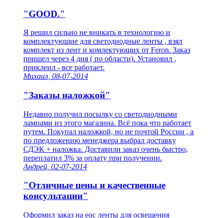
"GOOD."
Я решил сильно не вникать в технологию и
комплектующие для светодиодные ленты , взял
комплект из лент и комлектующих от Feron. Заказ
пришел через 4 дня ( по области). Установил ,
приклеил - все работает.
Михаил, 08-07-2014
"Заказы наложкой"
Недавно получил посылку со светодиодными
лампами из этого магазина. Всё пока что работает
путем. Покупал наложкой, но не почтой России , а
по предложению менеджера выбрал доставку
СДЭК + наложка. Доставили заказ очень быстро,
переплатил 3% за оплату при получении.
Андрей, 02-07-2014
"Отличные цены и качественные
консультации"
Оформил заказ на еос ленты для освещения