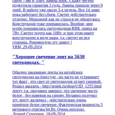
сайте 7-ми и 10Вт. лампы BBK. Скажу честно
подкупила гарантия 3 года. Лампы пришли через 9
дней. В работе уже около 3-х недель. Все 14 ламп
пока работают без сбоев. Светят действительно
отлично. Мерцаний как не стрался не обнаружил.
Конструкция тоже понравилась. Вообще, мне
особо понравилась светодиодная BBK лампа на
7Вт. Светит почти как 10Вт. и при этом имеет
конструкцию в виде шара, т.е. светит во все
стороны. Рекомендую эту лампу !
VRM, 29-09-2014
"Хорошее свечение лент на 5630
светодиодах. "
Обычно заказываю ленты на китайских
светодиодах на бэнггуде , но часто не устраивает
тот факт , что свет от светодиодов отдает синевой.
Решил заказать - http://sestek.ru/shop/UID_1255.html
ленту, т.к. продавец заверил, что свечение чисто
белое , без намеков на синеву. Недавно получил
эту ленту, включил - действительно очень
приятное белое свечение. Фактическая мощность 5
метрового отрезка 64 Вт. Очень неплохо.
Леонид Сергеевич, 18-09-2014