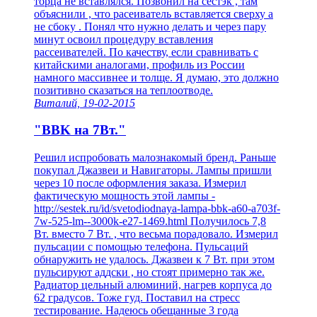
торца не вставлялся. Позвонил на сестэк , там
объяснили , что расеиватель вставляется сверху а
не сбоку . Понял что нужно делать и через пару
минут освоил процедуру вставления
рассеивателей. По качеству, если сравнивать с
китайскими аналогами, профиль из России
намного массивнее и толще. Я думаю, это должно
позитивно сказаться на теплоотводе.
Виталий, 19-02-2015
"BBK на 7Вт."
Решил испробовать малознакомый бренд. Раньше
покупал Джазвеи и Навигаторы. Лампы пришли
через 10 после оформления заказа. Измерил
фактическую мощность этой лампы -
http://sestek.ru/id/svetodiodnaya-lampa-bbk-a60-a703f-
7w-525-lm--3000k-e27-1469.html Получилось 7,8
Вт. вместо 7 Вт. , что весьма порадовало. Измерил
пульсации с помощью телефона. Пульсаций
обнаружить не удалось. Джазвеи к 7 Вт. при этом
пульсируют аддски , но стоят примерно так же.
Радиатор цельный алюминий, нагрев корпуса до
62 градусов. Тоже гуд. Поставил на стресс
тестирование. Надеюсь обещанные 3 года