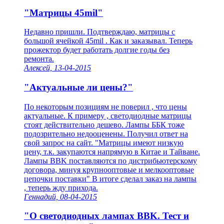
"Матрицы 45mil"
Недавно пришли. Подтверждаю, матрицы с
большой ячейкой 45mil . Как и заказывал. Теперь
прожектор будет работать долгие годы без
ремонта.
Алексей, 13-04-2015
"Актуальные ли цены?"
По некоторым позициям не поверил , что цены
актуальные. К примеру , светодиодные матрицы
стоят действительно дешево. Лампы ББК тоже
подозрительно недооценены. Получил ответ на
свой запрос на сайт. "Матрицы имеют низкую
цену, т.к. закупаются напрямую в Китае и Тайване.
Лампы BBK поставляются по дистрибьютерскому
договора, минуя крупнооптовые и мелкооптовые
цепочки поставки" В итоге сделал заказ на лампы
, теперь жду прихода.
Геннадий, 08-04-2015
"О светодиодных лампах BBK. Тест и