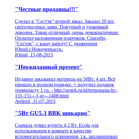
"Честные продавцы!!!"
Сделал в "Сестэк" второй заказ. Заказал 20 шт.
светодиодных ламп. Покупкой и упаковкой
доволен. Товар отличный, цены демократичные.
Оплатил наложенным платежом. Спасибо,
"Сестек", с вашу работу! С уважением
Юрий.г.Новочеркасск.
Юрий, 15-08-2015
"Неожиданный презент"
Недавно заказывал матрицы на 50Вт. 4 шт. Всё
пришло в полном порядке. + получил подарок
термопасту 1 гр. - http://sestek.ru/id/termopasta-hc-
131-151---1-gr---1408.html
Андрей, 31-07-2015
"5Вт GU5.3 BBK шикарно"
Сначала думал купить 4,2 Вт. Ecola для
использования в комнате в качестве
вспомогательного освещения, т.к. запланировал