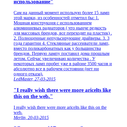
использование"
Сам на данный момент использую более 15 ламп
этой марки, из особенностей отметил бы: 1.
Мощная конструкция с использованием
алюминиевых радиаторов ( что нынче редкость
для массовых брендов, все переходят на пластик) .
2. Полноценные непульсирующие драйверы. 3. 3
года гарантии 4. Стеклянные рассеиватели ламп,
вместо поликарбонатных как у большинства
брендов. Первую лампу поставил дома прошлым
летом. Сейчас увеличиваю количества . У
некоторых ламп пробег уже в районе 3500 часов и
абсолютно все в рабочем состоянии (нет ни
одного отказа).
LedMaster, 27-03-2015
"I really wish there were more aricelts like
this on the web."
I really wish there were more aricelts like this on the
web.
Merlin, 20-03-2015