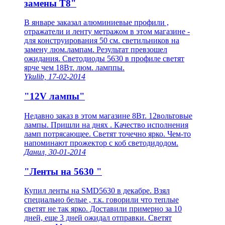
замены T8"
В январе заказал алюминиевые профили ,
отражатели и ленту метражом в этом магазине -
для конструирования 50 см. светильников на
замену люм.лампам. Результат превзошел
ожидания. Светодиоды 5630 в профиле светят
ярче чем 18Вт. люм. ламппы.
Ykulib, 17-02-2014
"12V лампы"
Недавно заказ в этом магазине 8Вт. 12вольтовые
лампы. Пришли на днях . Качество исполнения
ламп потрясающее. Светят точечно ярко. Чем-то
напоминают прожектор с коб светодидодом.
Данил, 30-01-2014
"Ленты на 5630 "
Купил ленты на SMD5630 в декабре. Взял
специально белые , т.к. говорили что теплые
светят не так ярко. Доставили примерно за 10
дней, еще 3 дней ожидал отправки. Светят