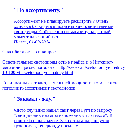
"По ассортименту. "
Ассортимент не планируете расширять ? Очень
хотелось бы видеть в прайсе яркие осветительные
светодиоды. Собственно по магазину на данный
момент нареканий нет.
Павел , 01-09-2014
Спасибо за отзыв и вопрос.
Осветительные светодиоды есть в прайсе и в Интернет-
магазине - раздел каталога - http://sestek.ru/svetodiodnye-matricy-
10-100-vt-_svetodiodnye_matricy.html
Если нужны светодиоды меньшей мощности, то мы готовы
пополнить ассортимент светодиодов.
"Заказал - жду."
Чисто случайно нашёл сайт через Гугл по запросу
"светодиодные лампы наложенным платежом". В
поиске был на 2 месте. Заказал лампы , получил
трэк номер, теперь жду посылку.