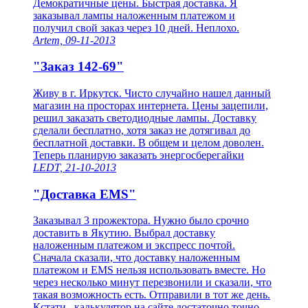
Демократичные цены. Быстрая доставка. Я
заказывал лампы наложенным платежом и
получил свой заказ через 10 дней. Неплохо.
Artem, 09-11-2013
"Заказ 142-69"
Живу в г. Иркутск. Чисто случайно нашел данный
магазин на просторах интернета. Цены зацепили,
решил заказать светодиодные лампы. Доставку
сделали бесплатно, хотя заказ не дотягивал до
бесплатной доставки. В общем и целом доволен.
Теперь планирую заказать энергосберегайки
LEDT, 21-10-2013
"Доставка EMS"
Заказывал 3 прожектора. Нужно было срочно
доставить в Якутию. Выбрал доставку
наложенным платежом и экспресс почтой.
Сначала сказали, что доставку наложенным
платежом и EMS нельзя использовать вместе. Но
через несколько минут перезвонили и сказали, что
такая возможность есть. Отправили в тот же день.
Кстати , калькулятор на сайте достаточно точно