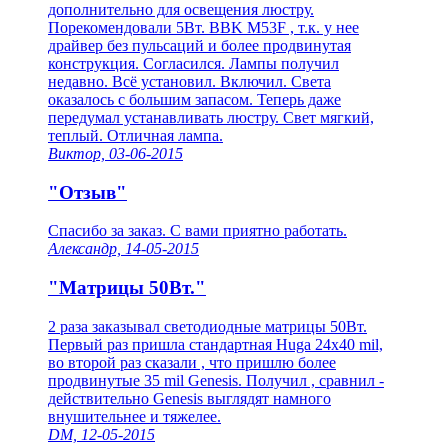
дополнительно для освещения люстру.
Порекомендовали 5Вт. BBK M53F , т.к. у нее
драйвер без пульсаций и более продвинутая
конструкция. Согласился. Лампы получил
недавно. Всё установил. Включил. Света
оказалось с большим запасом. Теперь даже
передумал устанавливать люстру. Свет мягкий,
теплый. Отличная лампа.
Виктор, 03-06-2015
"Отзыв"
Спасибо за заказ. С вами приятно работать.
Александр, 14-05-2015
"Матрицы 50Вт."
2 раза заказывал светодиодные матрицы 50Вт.
Первый раз пришла стандартная Huga 24х40 mil,
во второй раз сказали , что пришлю более
продвинутые 35 mil Genesis. Получил , сравнил -
действительно Genesis выглядят намного
внушительнее и тяжелее.
DM, 12-05-2015