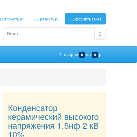
Отложить (
0
)
Сравнить (
0
)
Оформить заказ
товаров
на
0
0
p
Конденсатор
керамический высокого
напряжения 1,5нф 2 кВ
10%