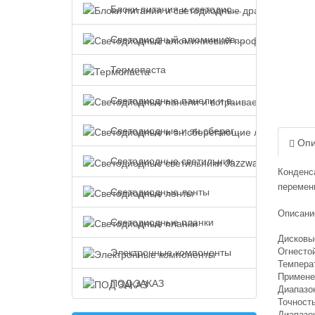
Блоки питания и светодиодные драйверы
Светодиодный алюминиевый профиль
Термопаста
Светодиодные панели и встраиваемые светильники
Светодиодные и эн.сберегающие лампы
Опи
Светодиодные светильники Jazzway
Конденс
переменн
Светодиодные ленты
Описани
Светодиодные планки
Дисковы
Электронные компоненты
Огнесто
Температ
Примене
ПОД ЗАКАЗ
Диапазо
Точност
Диапазо