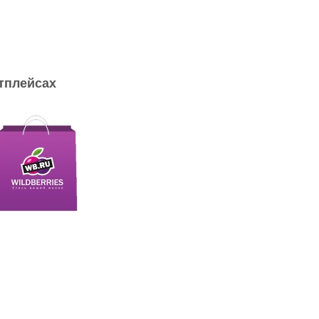
тплейсах