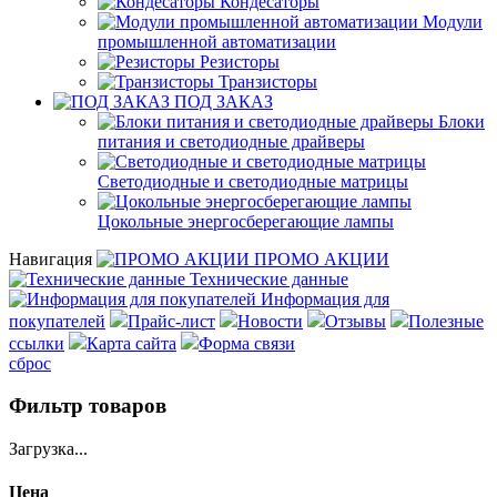
Кондесаторы
Модули
промышленной автоматизации
Резисторы
Транзисторы
ПОД ЗАКАЗ
Блоки
питания и светодиодные драйверы
Светодиодные и светодиодные матрицы
Цокольные энергосберегающие лампы
Навигация
ПРОМО АКЦИИ
Технические данные
Информация для
покупателей
Прайс-лист
Новости
Отзывы
Полезные
ссылки
Карта сайта
Форма связи
сброс
Фильтр товаров
Загрузка...
Цена