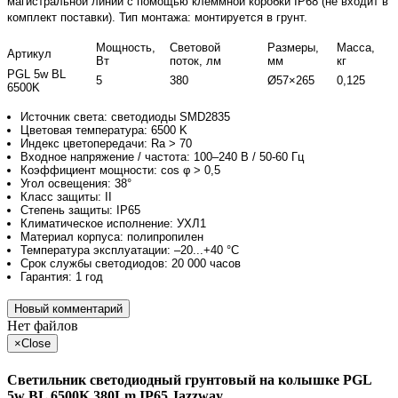
магистральной линии с помощью клеммной коробки IP68 (не входит в
комплект поставки). Тип монтажа: монтируется в грунт.
Мощность,
Световой
Размеры,
Масса,
Артикул
Вт
поток, лм
мм
кг
PGL 5w BL
5
380
Ø57×265
0,125
6500K
Источник света: светодиоды SMD2835
Цветовая температура: 6500 K
Индекс цветопередачи: Ra > 70
Входное напряжение / частота: 100–240 В / 50-60 Гц
Коэффициент мощности: cos φ > 0,5
Угол освещения: 38°
Класс защиты: II
Степень защиты: IP65
Климатическое исполнение: УХЛ1
Материал корпуса: полипропилен
Температура эксплуатации: –20...+40 °С
Срок службы светодиодов: 20 000 часов
Гарантия: 1 год
Новый комментарий
Нет файлов
×
Close
Светильник светодиодный грунтовый на колышке PGL
5w BL 6500K 380Lm IP65 Jazzway