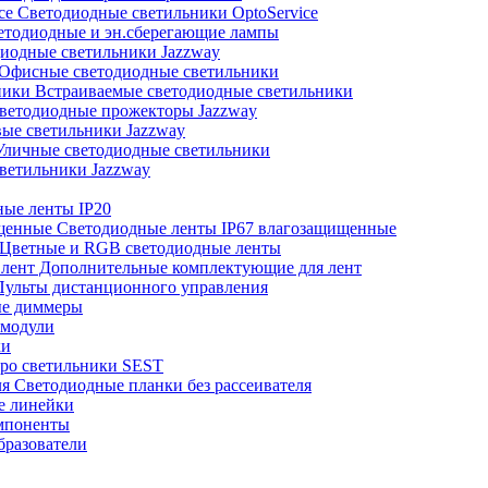
Светодиодные светильники OptoService
тодиодные и эн.сберегающие лампы
иодные светильники Jazzway
Офисные светодиодные светильники
Встраиваемые светодиодные светильники
ветодиодные прожекторы Jazzway
ые светильники Jazzway
личные светодиодные светильники
ветильники Jazzway
ые ленты IP20
Светодиодные ленты IP67 влагозащищенные
Цветные и RGB светодиодные ленты
Дополнительные комплектующие для лент
ульты дистанционного управления
е диммеры
модули
ки
ро светильники SEST
Светодиодные планки без рассеивателя
е линейки
мпоненты
разователи