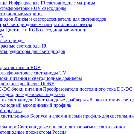
Инфракрасные IR светодиодные матрицы
ьтрафиолетовые UV светодиоды
тодиодные матрицы
Линзы и светорассеиватели для светодиодов
Светодиодные матрицы полного спектра
Цветные и RGB светодиодные матрицы
т.
 светодиоды
расные светодиоды IR
ты радиаторы для светодиодов
оды цветные и RGB
ьтрафиолетовые светодиоды UV
оки питания и светодиодные драйверы
одиодные драйверы DONE
Преобразователи постоянного тока DC-DC 
тодиодные драйверы под заказ
Светодиодные драйверы - блоки питания свето
одиодный алюминиевый профиль
й профиль
Корпуса и алюминиевый профиль для светильник
Светодиодные панели и встраиваемые светильники
етодиодные прожекторы Россия