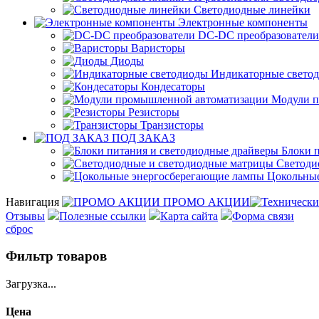
Светодиодные линейки
Электронные компоненты
DC-DC преобразователи
Варисторы
Диоды
Индикаторные свето
Кондесаторы
Модули п
Резисторы
Транзисторы
ПОД ЗАКАЗ
Блоки п
Светоди
Цокольные
Навигация
ПРОМО АКЦИИ
Отзывы
Полезные ссылки
Карта сайта
Форма связи
сброс
Фильтр товаров
Загрузка...
Цена