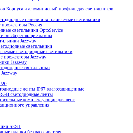
Корпуса и алюминиевый профиль для светильников
тодиодные панели и встраиваемые светильники
 прожекторы Россия
дные светильники OptoService
и эн.сберегающие лампы
тильники Jazzway
етодиодные светильники
ваемые светодиодные светильники
е прожекторы Jazzway
ники Jazzway
тодиодные светильники
 Jazzway
P20
тодиодные ленты IP67 влагозащищенные
RGB светодиодные ленты
нительные комплектующие для лент
анционного управления
ники SEST
ные планки без рассеивателя