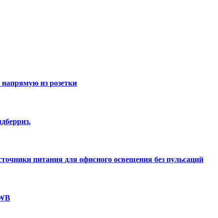
 напрямую из розетки
дберриз.
точники питания для офисного освещения без пульсаций
 WB