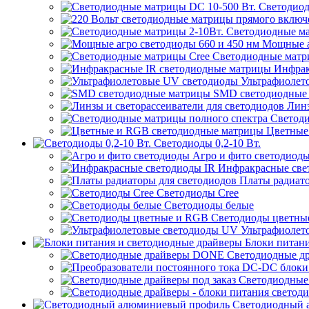
Светодиод
Светодиодные ма
Мощные аг
Светодиодные матр
Инфрак
Ультрафиолет
SMD светодиодные
Линз
Светоди
Цветные
Светодиоды 0,2-10 Вт.
Агро и фито светодиод
Инфракрасные све
Платы радиато
Светодиоды Cree
Светодиоды белые
Светодиоды цветны
Ультрафиолет
Блоки питани
Светодиодные д
Светодиодные 
Светодиодный 