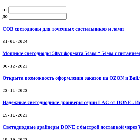
от
до
COB светодиоды для точечных светильников и ламп
31-01-2024
Мощные светодиоды 50вт формата 54мм * 54мм с питанием
06-12-2023
Открыта возможность оформления заказов на OZON и Вайл
23-11-2023
Надежные светодиодные драйверы серии LAC от DONE . Ис
15-11-2023
Светодиодные драйверы DONE с быстрой доставкой через
19-10-2023