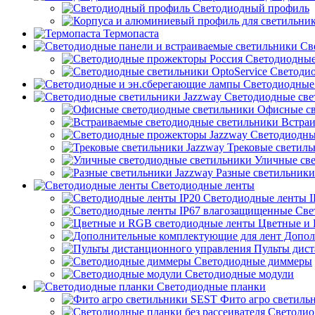
Светодиодный профиль
Термопаста
Све
Светодиодные
Светодио
Светодиодные 
Светодиодные све
Офисные св
Встраи
Светодиодны
Трековые светиль
Уличные све
Разные светильники
Светодиодные ленты
Светодиодные ленты I
Све
Цветные и 
Допол
Пульты дист
Светодиодные диммеры
Светодиодные модули
Светодиодные планки
Фито агро светиль
Светодиод