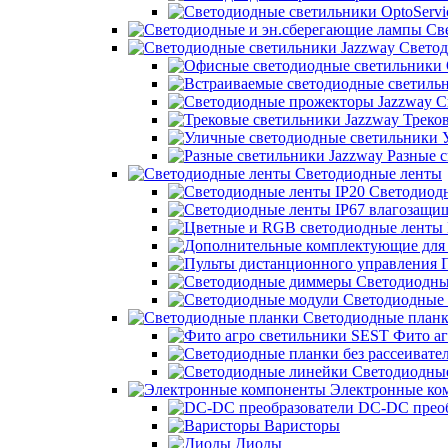
Све
Светод
С
Треков
У
Разные с
Светодиодные ленты
Светодиодн
П
Светодиодны
Светодиодные 
Светодиодные план
Фито аг
Светодиодны
Электронные ко
DC-DC преоб
Варисторы
Диоды