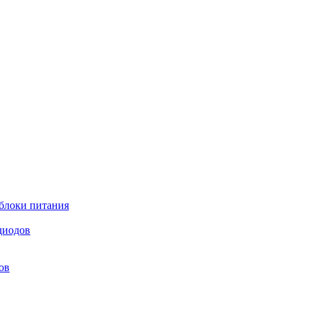
блоки питания
диодов
ов