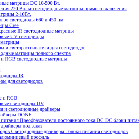
ные матрицы DC 10-500 Вт.
220 Вольт cветодиодные матрицы прямого включения
трицы 2-10Вт.
ро светодиоды 660 и 450 нм
ицы Cree
расные IR светодиодные матрицы
овые UV светодиоды
 матрицы
ы и светорассеиватели для светодиодов
одные матрицы полного спектра
 и RGB светодиодные матрицы
ы
тодиоды IR
ры для светодиодов
е и RGB
овые светодиоды UV
я и светодиодные драйверы
райверы DONE
Преобразователи постоянного тока DC-DC блоки пита
драйверы под заказ
Светодиодные драйверы - блоки питания светодиодов
алюминиевый профиль