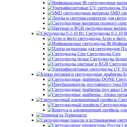
Ул
SMD све
Светодиоды 0,2-10 В
Агро и фито
Инфрак
Пла
Светодиоды Cree
Светодиоды белые
Светоди
Ул
Бл
Свет
Све
Свет
Светодиодны
Термопаста
Св