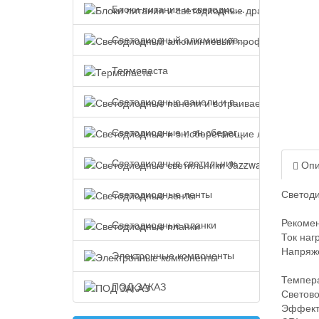
Блоки питания и светодиодные драйверы
Светодиодный алюминиевый профиль
Термопаста
Светодиодные панели и встраиваемые светильники
Светодиодные и эн.сберегающие лампы
Светодиодные светильники Jazzway
Опи
Светодиодные ленты
Светоди
Рекоме
Светодиодные планки
Ток наг
Напряже
Электронные компоненты
Темпера
ПОД ЗАКАЗ
Светово
Эффекти