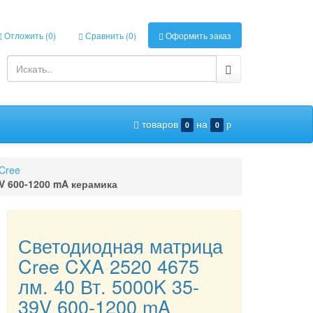
Отложить (
0
)
Сравнить (
0
)
Оформить заказ
товаров
на
0
0
p
Cree
9V 600-1200 mA керамика
Светодиодная матрица
Cree CXA 2520 4675
лм. 40 Вт. 5000K 35-
39V 600-1200 mA