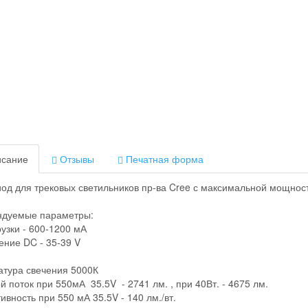
сание
Отзывы
Печатная форма
од для трековых светильников пр-ва Cree с максимальной мощнос
ндуемые параметры:
рузки - 600-1200 мА
ние DC - 35-39 V
тура свечения 5000К
й поток при 550мА 35.5V - 2741 лм. , при 40Вт. - 4675 лм.
вность при 550 мА 35.5V - 140 лм./вт.