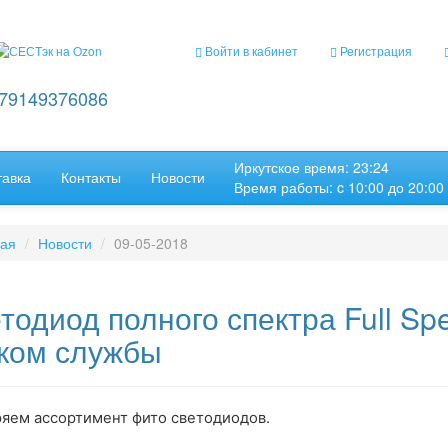
Войти в кабинет
Регистрация
+79149376086
Иркутское время: 23:24
тавка
Контакты
Новости
Время работы: c 10:00 до 20:00
ная
Новости
09-05-2018
тодиод полного спектра Full Sp
ком службы
яем ассортимент фито светодиодов.