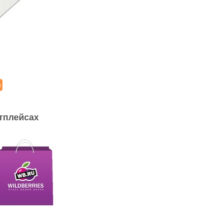
тплейсах