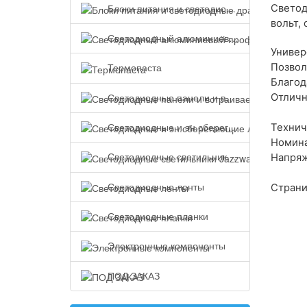
Блоки питания и светодиодные драйверы
Светод
вольт,
Светодиодный алюминиевый профиль
Универ
Термопаста
Позвол
Благод
Светодиодные панели и встраиваемые светильники
Отличн
Светодиодные и эн.сберегающие лампы
Технич
Номина
Светодиодные светильники Jazzway
Напряж
Светодиодные ленты
Страни
Светодиодные планки
Электронные компоненты
ПОД ЗАКАЗ