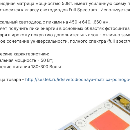
иодная матрица мощностью 50Вт. имеет усиленную схему пи
 относится к классу светодиодов Full Spectrum . Использует
сальный светодиод с пиками на 450 и 640...660 нм.
яет получить пики энергии в основных областях фотосинтез
аря широкому покрытию дополнительных зон - отлично заме
ое сочетание универсальности, полного спектра (full spect
еские характеристики:
льная мощность - 50 Вт;
ение питания 180-300 Вольт.
ца товара -
http://sestek.ru/id/svetodiodnaya-matrica-polnogo