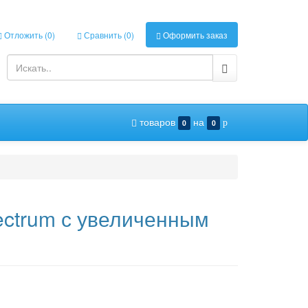
Отложить (
0
)
Сравнить (
0
)
Оформить заказ
товаров
на
0
0
p
ectrum с увеличенным